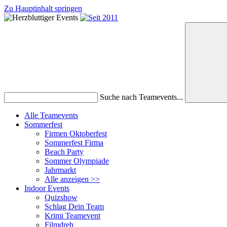
Zu Hauptinhalt springen
Suche nach Teamevents...
Alle Teamevents
Sommerfest
Firmen Oktoberfest
Sommerfest Firma
Beach Party
Sommer Olympiade
Jahrmarkt
Alle anzeigen >>
Indoor Events
Quizshow
Schlag Dein Team
Krimi Teamevent
Filmdreh