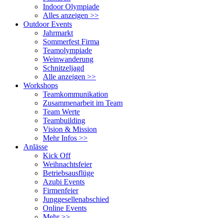
Indoor Olympiade
Alles anzeigen >>
Outdoor Events
Jahrmarkt
Sommerfest Firma
Teamolympiade
Weinwanderung
Schnitzeljagd
Alle anzeigen >>
Workshops
Teamkommunikation
Zusammenarbeit im Team
Team Werte
Teambuilding
Vision & Mission
Mehr Infos >>
Anlässe
Kick Off
Weihnachtsfeier
Betriebsausflüge
Azubi Events
Firmenfeier
Junggesellenabschied
Online Events
Mehr >>