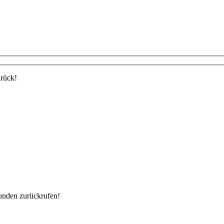
urück!
unden zurückrufen!