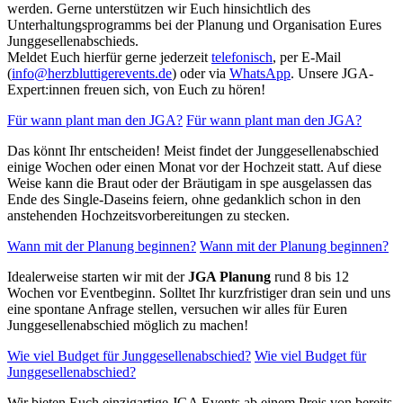
werden. Gerne unterstützen wir Euch hinsichtlich des
Unterhaltungsprogramms bei der Planung und Organisation Eures
Junggesellenabschieds.
Meldet Euch hierfür gerne jederzeit
telefonisch
, per E-Mail
(
info@herzbluttigerevents.de
) oder via
WhatsApp
. Unsere JGA-
Expert:innen freuen sich, von Euch zu hören!
Für wann plant man den JGA?
Für wann plant man den JGA?
Das könnt Ihr entscheiden! Meist findet der Junggesellenabschied
einige Wochen oder einen Monat vor der Hochzeit statt. Auf diese
Weise kann die Braut oder der Bräutigam in spe ausgelassen das
Ende des Single-Daseins feiern, ohne gedanklich schon in den
anstehenden Hochzeitsvorbereitungen zu stecken.
Wann mit der Planung beginnen?
Wann mit der Planung beginnen?
Idealerweise starten wir mit der
JGA Planung
rund 8 bis 12
Wochen vor Eventbeginn. Solltet Ihr kurzfristiger dran sein und uns
eine spontane Anfrage stellen, versuchen wir alles für Euren
Junggesellenabschied möglich zu machen!
Wie viel Budget für Junggesellenabschied?
Wie viel Budget für
Junggesellenabschied?
Wir bieten Euch einzigartige JGA Events ab einem Preis von bereits