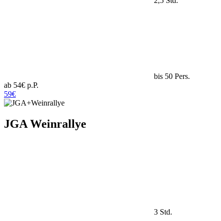
2,5 Std.
bis 50 Pers.
ab 54€ p.P.
59€
JGA Weinrallye
3 Std.