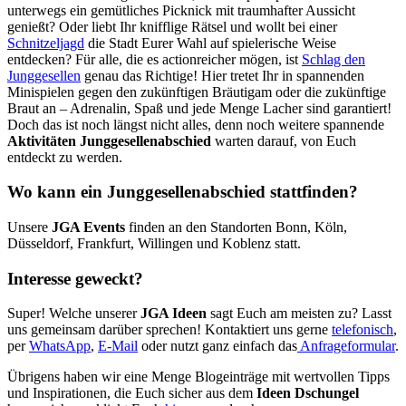
unterwegs ein gemütliches Picknick mit traumhafter Aussicht
genießt? Oder liebt Ihr knifflige Rätsel und wollt bei einer
Schnitzeljagd
die Stadt Eurer Wahl auf spielerische Weise
entdecken? Für alle, die es actionreicher mögen, ist
Schlag den
Junggesellen
genau das Richtige! Hier tretet Ihr in spannenden
Minispielen gegen den zukünftigen Bräutigam oder die zukünftige
Braut an – Adrenalin, Spaß und jede Menge Lacher sind garantiert!
Doch das ist noch längst nicht alles, denn noch weitere spannende
Aktivitäten Junggesellenabschied
warten darauf, von Euch
entdeckt zu werden.
Wo kann ein Junggesellenabschied stattfinden?
Unsere
JGA Events
finden an den Standorten Bonn, Köln,
Düsseldorf, Frankfurt, Willingen und Koblenz statt.
Interesse geweckt?
Super! Welche unserer
JGA Ideen
sagt Euch am meisten zu? Lasst
uns gemeinsam darüber sprechen! Kontaktiert uns gerne
telefonisch
,
per
WhatsApp
,
E-Mail
oder nutzt ganz einfach das
Anfrageformular
.
Übrigens haben wir eine Menge Blogeinträge mit wertvollen Tipps
und Inspirationen, die Euch sicher aus dem
Ideen Dschungel