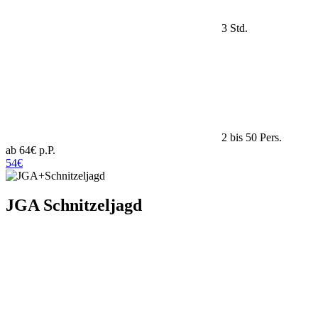
3 Std.
2 bis 50 Pers.
ab 64€ p.P.
54€
JGA Schnitzeljagd