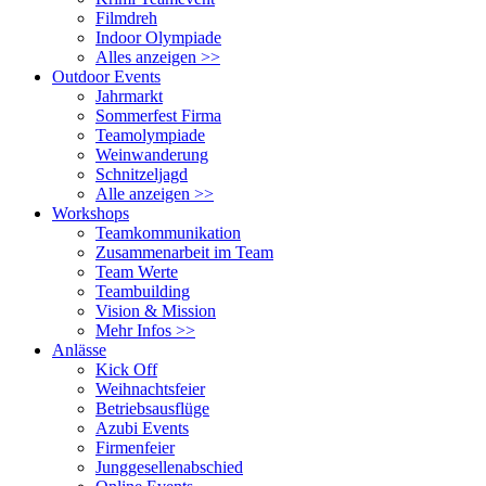
Filmdreh
Indoor Olympiade
Alles anzeigen >>
Outdoor Events
Jahrmarkt
Sommerfest Firma
Teamolympiade
Weinwanderung
Schnitzeljagd
Alle anzeigen >>
Workshops
Teamkommunikation
Zusammenarbeit im Team
Team Werte
Teambuilding
Vision & Mission
Mehr Infos >>
Anlässe
Kick Off
Weihnachtsfeier
Betriebsausflüge
Azubi Events
Firmenfeier
Junggesellenabschied