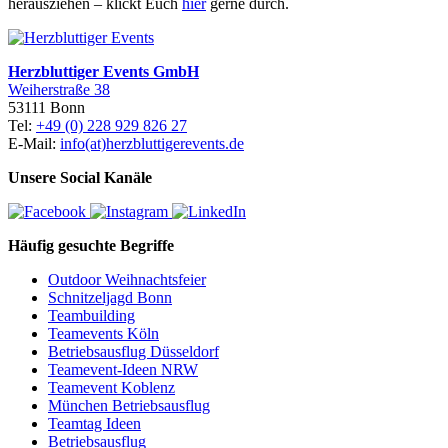
herausziehen – klickt Euch
hier
gerne durch.
Herzbluttiger Events GmbH
Weiherstraße 38
53111 Bonn
Tel:
+49 (0) 228 929 826 27
E-Mail:
info(at)herzbluttigerevents.de
Unsere Social Kanäle
Häufig gesuchte Begriffe
Outdoor Weihnachtsfeier
Schnitzeljagd Bonn
Teambuilding
Teamevents Köln
Betriebsausflug Düsseldorf
Teamevent-Ideen NRW
Teamevent Koblenz
München Betriebsausflug
Teamtag Ideen
Betriebsausflug