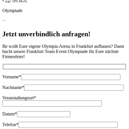
* zzgl. 19% MwSt.
Olympiade
Anfrage
Jetzt unverbindlich anfragen!
Ihr wollt Eure eigene Olympia-Arena in Frankfurt aufbauen? Dann
bucht unsere Frankfurt Team Event Olympiade für Eure nächste
Firmenfeier!
Bitte lasse dieses Feld leer.
Vorname*
Nachname*
Veranstaltungsort*
Datum*
Telefon*