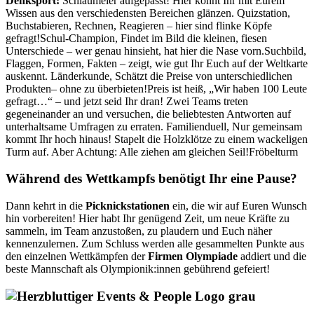
Denksport:
Schlaumeier aufgepasst! Hier könnt Ihr mit Eurem
Wissen aus den verschiedensten Bereichen glänzen.
Quizstation
,
Buchstabieren, Rechnen, Reagieren – hier sind flinke Köpfe
gefragt!
Schul-Champion
,
Findet im Bild die kleinen, fiesen
Unterschiede – wer genau hinsieht, hat hier die Nase vorn.
Suchbild
,
Flaggen, Formen, Fakten – zeigt, wie gut Ihr Euch auf der Weltkarte
auskennt.
Länderkunde
,
Schätzt die Preise von unterschiedlichen
Produkten– ohne zu überbieten!
Preis ist heiß
,
„Wir haben 100 Leute
gefragt…“ – und jetzt seid Ihr dran! Zwei Teams treten
gegeneinander an und versuchen, die beliebtesten Antworten auf
unterhaltsame Umfragen zu erraten.
Familienduell
,
Nur gemeinsam
kommt Ihr hoch hinaus! Stapelt die Holzklötze zu einem wackeligen
Turm auf. Aber Achtung: Alle ziehen am gleichen Seil!
Fröbelturm
Während des Wettkampfs benötigt Ihr eine Pause?
Dann kehrt in die
Picknickstationen
ein, die wir auf Euren Wunsch
hin vorbereiten! Hier habt Ihr genügend Zeit, um neue Kräfte zu
sammeln, im Team anzustoßen, zu plaudern und Euch näher
kennenzulernen. Zum Schluss werden alle gesammelten Punkte aus
den einzelnen Wettkämpfen der
Firmen Olympiade
addiert und die
beste Mannschaft als Olympionik:innen gebührend gefeiert!