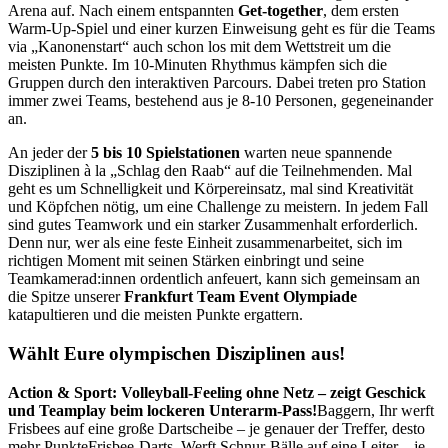
Arena auf. Nach einem entspannten
Get-together
, dem ersten
Warm-Up-Spiel und einer kurzen Einweisung geht es für die Teams
via „Kanonenstart“ auch schon los mit dem Wettstreit um die
meisten Punkte. Im 10-Minuten Rhythmus kämpfen sich die
Gruppen durch den interaktiven Parcours. Dabei treten pro Station
immer zwei Teams, bestehend aus je 8-10 Personen, gegeneinander
an.
An jeder der
5 bis 10 Spielstationen
warten neue spannende
Disziplinen à la „Schlag den Raab“ auf die Teilnehmenden. Mal
geht es um Schnelligkeit und Körpereinsatz, mal sind Kreativität
und Köpfchen nötig, um eine Challenge zu meistern. In jedem Fall
sind gutes Teamwork und ein starker Zusammenhalt erforderlich.
Denn nur, wer als eine feste Einheit zusammenarbeitet, sich im
richtigen Moment mit seinen Stärken einbringt und seine
Teamkamerad:innen ordentlich anfeuert, kann sich gemeinsam an
die Spitze unserer
Frankfurt Team Event Olympiade
katapultieren und die meisten Punkte ergattern.
Wählt Eure olympischen Disziplinen aus!
Action & Sport:
Volleyball-Feeling ohne Netz – zeigt Geschick
und Teamplay beim lockeren Unterarm-Pass!
Baggern
,
Ihr werft
Frisbees auf eine große Dartscheibe – je genauer der Treffer, desto
mehr Punkte
Frisbee-Darts
,
Werft Schnur-Bälle auf eine Leiter – je