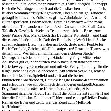
besser die Stufe, desto mehr Punkte fürs Team.
Leitergolf
,
Schnappt
Euch die Wurfringe und zielt auf die Glasflaschen – klingt einfach,
ist aber verdammt tricky!
Ringewerfen
,
Hier sind ruhige Händchen
gefragt! Mittels eines Zollstocks gilt es, Zahnbürsten von A nach B
zu transportieren.
Dosenwerfen
,
Trefft ins Schwarze – und zwar
nicht in ein Tor, sondern auf eine XXL Dartscheibe!
Fußball-Darts
Taktik & Geschick:
Welches Team puzzelt sich als Erstes zum
Sieg?
Puzzle-Ass
,
Merkt Euch das Bausteine-Konstrukt – und baut
dieses anschließend nach!
Bob der Baumeister
,
Werft kleine Säcke
auf ein schräges Brett – je näher am Loch, desto mehr Punkte für
Euch!
Cornhole
,
Zeichenstift-Helm aufgesetzt! Erratet in Teams, was
gemalt wird. Wer trifft am schnellsten den richtigen Strich?
Montagsmaler
,
Hier sind ruhige Händchen gefragt! Mittels eines
Zollstocks gilt es, Zahnbürsten von A nach B zu transportieren.
Kariesbewegung
,
Gemeinsam und mit viel Feingefühl bringt Ihr die
Kugel sicher ans Ziel.
Balanceboard
,
Mit feinem Schwung schiebt
Ihr die Pucks übers Spielfeld und zielt auf die besten
Punktefelder.
Shuffleboard
,
Baut die längste Domino-Kettenreaktion
und erlebt live, wie ein Stein nach dem anderen umkippt!
Domino
Day
,
Ratet, ob die nächste Karte höher oder niedriger ist –
Spannung garantiert!
Hoch/Tief
,
Führt die Schlaufe mit ruhiger Hand
über die Drahtbahn. Ein kleiner Fehler – und es piept!
Heißer Draht
,
Ran an die Euter und zeigt, wer das Zeug zum Melkprofi
hat!
Kuhmelken