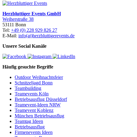
Herzbluttiger Events GmbH
Weiherstraße 38
53111 Bonn
Tel:
+49 (0) 228 929 826 27
E-Mail:
info(at)herzbluttigerevents.de
Unsere Social Kanäle
Häufig gesuchte Begriffe
Outdoor Weihnachtsfeier
Schnitzeljagd Bonn
Teambuilding
Teamevents Köln
Betriebsausflug Düsseldorf
Teamevent-Ideen NRW
Teamevent Koblenz
München Betriebsausflug
Teamtag Ideen
Betriebsausflug
Firmenevents Ideen