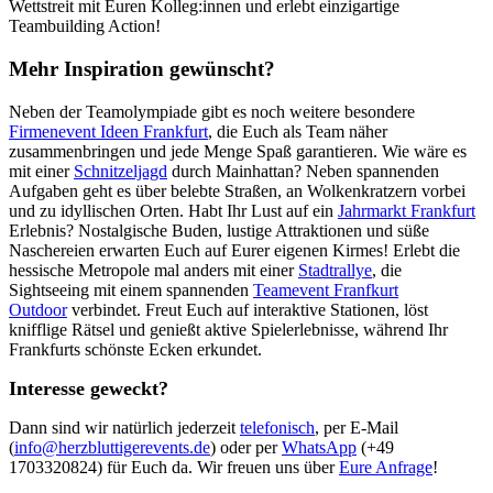
Wettstreit mit Euren Kolleg:innen und erlebt einzigartige
Teambuilding Action!
Mehr Inspiration gewünscht?
Neben der Teamolympiade gibt es noch weitere besondere
Firmenevent Ideen Frankfurt
, die Euch als Team näher
zusammenbringen und jede Menge Spaß garantieren. Wie wäre es
mit einer
Schnitzeljagd
durch Mainhattan? Neben spannenden
Aufgaben geht es über belebte Straßen, an Wolkenkratzern vorbei
und zu idyllischen Orten. Habt Ihr Lust auf ein
Jahrmarkt Frankfurt
Erlebnis? Nostalgische Buden, lustige Attraktionen und süße
Naschereien erwarten Euch auf Eurer eigenen Kirmes! Erlebt die
hessische Metropole mal anders mit einer
Stadtrallye
, die
Sightseeing mit einem spannenden
Teamevent Franfkurt
Outdoor
verbindet. Freut Euch auf interaktive Stationen, löst
knifflige Rätsel und genießt aktive Spielerlebnisse, während Ihr
Frankfurts schönste Ecken erkundet.
Interesse geweckt?
Dann sind wir natürlich jederzeit
telefonisch
, per E-Mail
(
info@herzbluttigerevents.de
) oder per
WhatsApp
(+49
1703320824) für Euch da. Wir freuen uns über
Eure Anfrage
!