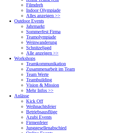
Filmdreh
Indoor Olympiade
Alles anzeigen >>
Outdoor Events
Jahrmarkt
Sommerfest Firma
Teamolympiade
Weinwanderung
Schnitzeljagd
Alle anzeigen >>
Workshops
Teamkommunikation
Zusammenarbeit im Team
Team Werte
Teambuilding
Vision & Mission
Mehr Infos >>
Anlässe
Kick Off
Weihnachtsfeier
Betriebsausflüge
Azubi Events
Firmenfeier
Junggesellenabschied