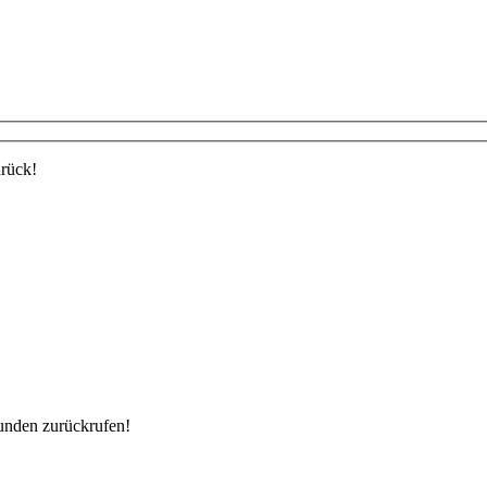
urück!
unden zurückrufen!