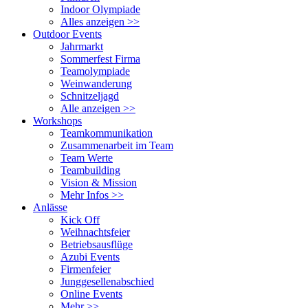
Indoor Olympiade
Alles anzeigen >>
Outdoor Events
Jahrmarkt
Sommerfest Firma
Teamolympiade
Weinwanderung
Schnitzeljagd
Alle anzeigen >>
Workshops
Teamkommunikation
Zusammenarbeit im Team
Team Werte
Teambuilding
Vision & Mission
Mehr Infos >>
Anlässe
Kick Off
Weihnachtsfeier
Betriebsausflüge
Azubi Events
Firmenfeier
Junggesellenabschied
Online Events
Mehr >>