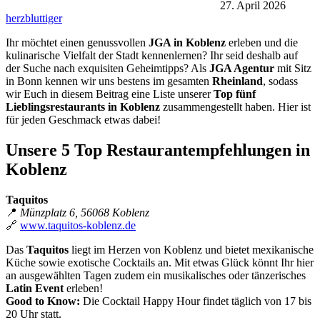
27. April 2026
herzbluttiger
Ihr möchtet einen genussvollen
JGA in Koblenz
erleben und die
kulinarische Vielfalt der Stadt kennenlernen? Ihr seid deshalb auf
der Suche nach exquisiten Geheimtipps? Als
JGA Agentur
mit Sitz
in Bonn kennen wir uns bestens im gesamten
Rheinland
, sodass
wir Euch in diesem Beitrag eine Liste unserer
Top fünf
Lieblingsrestaurants in Koblenz
zusammengestellt haben. Hier ist
für jeden Geschmack etwas dabei!
Unsere 5 Top Restaurantempfehlungen in
Koblenz
Taquitos
📍
Münzplatz 6, 56068 Koblenz
🔗
www.taquitos-koblenz.de
Das
Taquitos
liegt im Herzen von Koblenz und bietet mexikanische
Küche sowie exotische Cocktails an. Mit etwas Glück könnt Ihr hier
an ausgewählten Tagen zudem ein musikalisches oder tänzerisches
Latin Event
erleben!
Good to Know:
Die Cocktail Happy Hour findet täglich von 17 bis
20 Uhr statt.