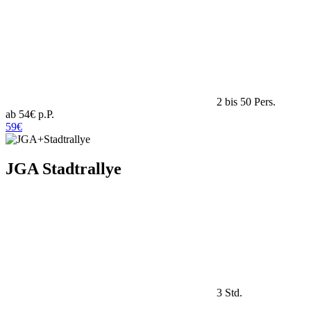
2 bis 50 Pers.
ab 54€ p.P.
59€
JGA Stadtrallye
3 Std.