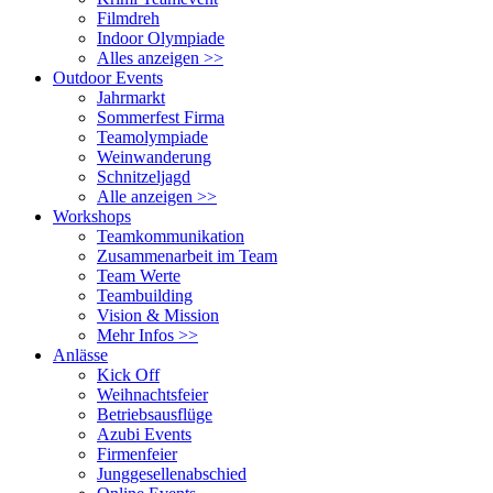
Filmdreh
Indoor Olympiade
Alles anzeigen >>
Outdoor Events
Jahrmarkt
Sommerfest Firma
Teamolympiade
Weinwanderung
Schnitzeljagd
Alle anzeigen >>
Workshops
Teamkommunikation
Zusammenarbeit im Team
Team Werte
Teambuilding
Vision & Mission
Mehr Infos >>
Anlässe
Kick Off
Weihnachtsfeier
Betriebsausflüge
Azubi Events
Firmenfeier
Junggesellenabschied