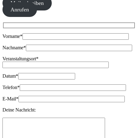
Mail schreiben
Anrufen
Bitte lasse dieses Feld leer.
Vorname*
Nachname*
Veranstaltungsort*
Datum*
Telefon*
E-Mail*
Deine Nachricht: