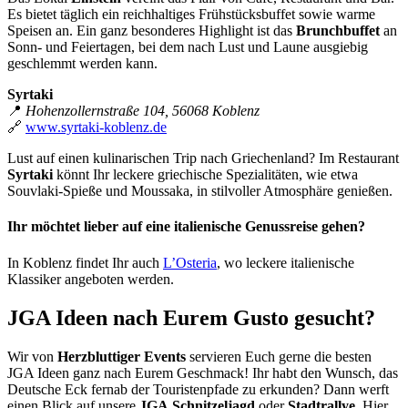
Es bietet täglich ein reichhaltiges Frühstücksbuffet sowie warme
Speisen an. Ein ganz besonderes Highlight ist das
Brunchbuffet
an
Sonn- und Feiertagen, bei dem nach Lust und Laune ausgiebig
geschlemmt werden kann.
Syrtaki
📍
Hohenzollernstraße 104, 56068 Koblenz
🔗
www.syrtaki-koblenz.de
Lust auf einen kulinarischen Trip nach Griechenland? Im Restaurant
Syrtaki
könnt Ihr leckere griechische Spezialitäten, wie etwa
Souvlaki-Spieße und Moussaka, in stilvoller Atmosphäre genießen.
Ihr möchtet lieber auf eine italienische Genussreise gehen?
In Koblenz findet Ihr auch
L’Osteria
, wo leckere italienische
Klassiker angeboten werden.
JGA Ideen nach Eurem Gusto gesucht?
Wir von
Herzbluttiger Events
servieren Euch gerne die besten
JGA Ideen ganz nach Eurem Geschmack! Ihr habt den Wunsch, das
Deutsche Eck fernab der Touristenpfade zu erkunden? Dann werft
einen Blick auf unsere
JGA
Schnitzeljagd
oder
Stadtrallye
. Hier