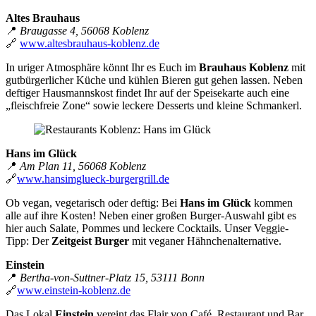
Altes Brauhaus
📍
Braugasse 4,
56068 Koblenz
🔗
www.altesbrauhaus-koblenz.de
In uriger Atmosphäre könnt Ihr es Euch im
Brauhaus Koblenz
mit
gutbürgerlicher Küche und kühlen Bieren gut gehen lassen. Neben
deftiger Hausmannskost findet Ihr auf der Speisekarte auch eine
„fleischfreie Zone“ sowie leckere Desserts und kleine Schmankerl.
Hans im Glück
📍
Am Plan 11, 56068 Koblenz
🔗
www.hansimglueck-burgergrill.de
Ob vegan, vegetarisch oder deftig: Bei
Hans im Glück
kommen
alle auf ihre Kosten! Neben einer großen Burger-Auswahl gibt es
hier auch Salate, Pommes und leckere Cocktails. Unser Veggie-
Tipp: Der
Zeitgeist Burger
mit veganer Hähnchenalternative.
Einstein
📍
Bertha-von-Suttner-Platz 15, 53111 Bonn
🔗
www.einstein-koblenz.de
Das Lokal
Einstein
vereint das Flair von Café, Restaurant und Bar.