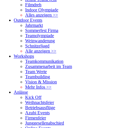
Filmdreh
Indoor Olympiade
Alles anzeigen >>
Outdoor Events
Jahrmarkt
Sommerfest Firma
Teamolympiade
Weinwanderung
Schnitzeljagd
Alle anzeigen >>
Workshops
Teamkommunikation
Zusammenarbeit im Team
Team Werte
Teambuilding
Vision & Mission
Mehr Infos >>
Anlässe
Kick Off
Weihnachtsfeier
Betriebsausflüge
Azubi Events
Firmenfeier
Junggesellenabschied