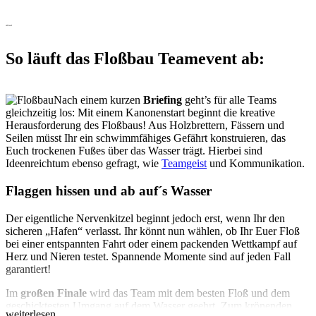
Ablauf
So läuft das Floßbau Teamevent ab:
Nach einem kurzen
Briefing
geht’s für alle Teams
gleichzeitig los: Mit einem Kanonenstart beginnt die kreative
Herausforderung des Floßbaus! Aus Holzbrettern, Fässern und
Seilen müsst Ihr ein schwimmfähiges Gefährt konstruieren, das
Euch trockenen Fußes über das Wasser trägt. Hierbei sind
Ideenreichtum ebenso gefragt, wie
Teamgeist
und Kommunikation.
Flaggen hissen und ab auf´s Wasser
Der eigentliche Nervenkitzel beginnt jedoch erst, wenn Ihr den
sicheren „Hafen“ verlasst. Ihr könnt nun wählen, ob Ihr Euer Floß
bei einer entspannten Fahrt oder einem packenden Wettkampf auf
Herz und Nieren testet. Spannende Momente sind auf jeden Fall
garantiert!
Im
großen Finale
wird das Team mit dem besten Floß und dem
geschicktesten Umgang auf dem Wasser geehrt. Zum krönenden
weiterlesen