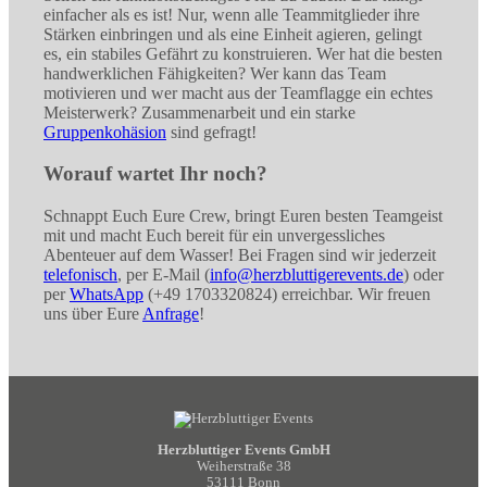
einfacher als es ist! Nur, wenn alle Teammitglieder ihre
Stärken einbringen und als eine Einheit agieren, gelingt
es, ein stabiles Gefährt zu konstruieren. Wer hat die besten
handwerklichen Fähigkeiten? Wer kann das Team
motivieren und wer macht aus der Teamflagge ein echtes
Meisterwerk? Zusammenarbeit und ein starke
Gruppenkohäsion
sind gefragt!
Worauf wartet Ihr noch?
Schnappt Euch Eure Crew, bringt Euren besten Teamgeist
mit und macht Euch bereit für ein unvergessliches
Abenteuer auf dem Wasser! Bei Fragen sind wir jederzeit
telefonisch
, per E-Mail (
info@herzbluttigerevents.de
) oder
per
WhatsApp
(+49 1703320824) erreichbar. Wir freuen
uns über Eure
Anfrage
!
Herzbluttiger Events GmbH
Weiherstraße 38
53111 Bonn