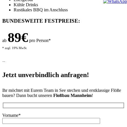
Kühle Drinks
Rustikales BBQ im Anschluss
BUNDESWEITE FESTPREISE:
89€
ab
pro Person*
* zzgl. 19% MwSt.
Anfrage
Jetzt unverbindlich anfragen!
Ihr möchtet mit Eurem Team in See stechen und erstklassige Flöße
bauen? Dann bucht unseren
Floßbau Mannheim
!
Bitte lasse dieses Feld leer.
Vorname*