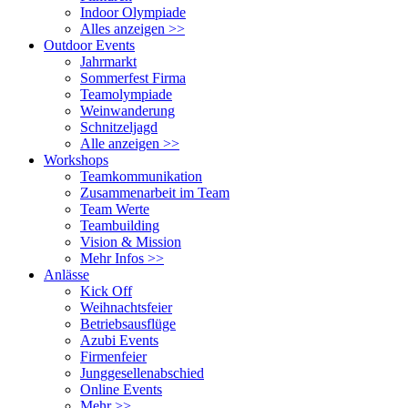
Indoor Olympiade
Alles anzeigen >>
Outdoor Events
Jahrmarkt
Sommerfest Firma
Teamolympiade
Weinwanderung
Schnitzeljagd
Alle anzeigen >>
Workshops
Teamkommunikation
Zusammenarbeit im Team
Team Werte
Teambuilding
Vision & Mission
Mehr Infos >>
Anlässe
Kick Off
Weihnachtsfeier
Betriebsausflüge
Azubi Events
Firmenfeier
Junggesellenabschied
Online Events
Mehr >>