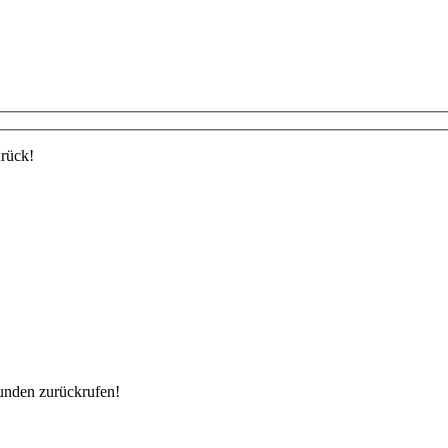
urück!
unden zurückrufen!