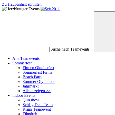
Zu Hauptinhalt springen
Suche nach Teamevents...
Alle Teamevents
Sommerfest
Firmen Oktoberfest
Sommerfest Firma
Beach Party
Sommer Olympiade
Jahrmarkt
Alle anzeigen >>
Indoor Events
Quizshow
Schlag Dein Team
Krimi Teamevent
Filmdreh