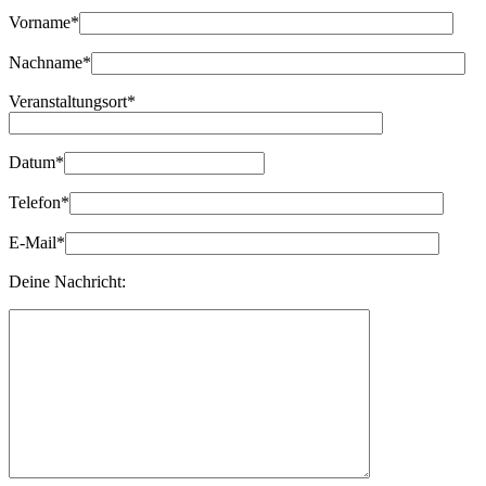
Bitte lasse dieses Feld leer.
Vorname*
Nachname*
Veranstaltungsort*
Datum*
Telefon*
E-Mail*
Deine Nachricht: