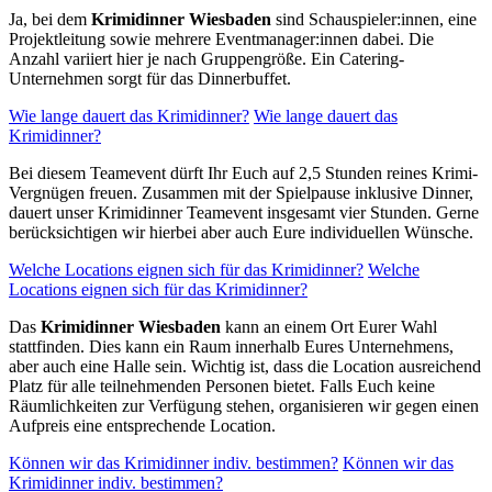
Ja, bei dem
Krimidinner
Wiesbaden
sind Schauspieler:innen, eine
Projektleitung sowie mehrere Eventmanager:innen dabei. Die
Anzahl variiert hier je nach Gruppengröße. Ein Catering-
Unternehmen sorgt für das Dinnerbuffet.
Wie lange dauert das Krimidinner?
Wie lange dauert das
Krimidinner?
Bei diesem Teamevent dürft Ihr Euch auf 2,5 Stunden reines Krimi-
Vergnügen freuen. Zusammen mit der Spielpause inklusive Dinner,
dauert unser Krimidinner Teamevent insgesamt vier Stunden. Gerne
berücksichtigen wir hierbei aber auch Eure individuellen Wünsche.
Welche Locations eignen sich für das Krimidinner?
Welche
Locations eignen sich für das Krimidinner?
Das
Krimidinner Wiesbaden
kann an einem Ort Eurer Wahl
stattfinden. Dies kann ein Raum innerhalb Eures Unternehmens,
aber auch eine Halle sein. Wichtig ist, dass die Location ausreichend
Platz für alle teilnehmenden Personen bietet. Falls Euch keine
Räumlichkeiten zur Verfügung stehen, organisieren wir gegen einen
Aufpreis eine entsprechende Location.
Können wir das Krimidinner indiv. bestimmen?
Können wir das
Krimidinner indiv. bestimmen?