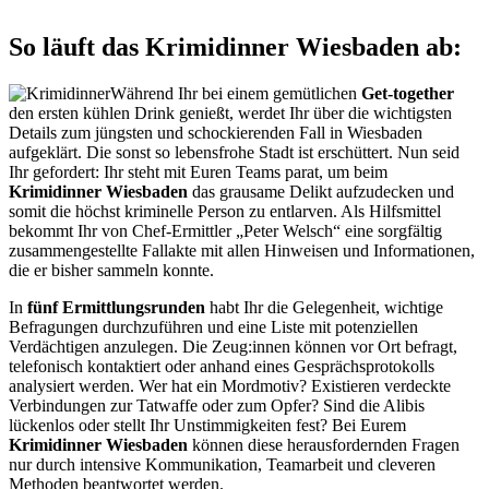
So läuft das Krimidinner Wiesbaden ab:
Während Ihr bei einem gemütlichen
Get-together
den ersten kühlen Drink genießt, werdet Ihr über die wichtigsten
Details zum jüngsten und schockierenden Fall in Wiesbaden
aufgeklärt. Die sonst so lebensfrohe Stadt ist erschüttert. Nun seid
Ihr gefordert: Ihr steht mit Euren Teams parat, um beim
Krimidinner Wiesbaden
das grausame Delikt aufzudecken und
somit die höchst kriminelle Person zu entlarven. Als Hilfsmittel
bekommt Ihr von Chef-Ermittler „Peter Welsch“ eine sorgfältig
zusammengestellte Fallakte mit allen Hinweisen und Informationen,
die er bisher sammeln konnte.
In
fünf Ermittlungsrunden
habt Ihr die Gelegenheit, wichtige
Befragungen durchzuführen und eine Liste mit potenziellen
Verdächtigen anzulegen. Die Zeug:innen können vor Ort befragt,
telefonisch kontaktiert oder anhand eines Gesprächsprotokolls
analysiert werden. Wer hat ein Mordmotiv? Existieren verdeckte
Verbindungen zur Tatwaffe oder zum Opfer? Sind die Alibis
lückenlos oder stellt Ihr Unstimmigkeiten fest? Bei Eurem
Krimidinner Wiesbaden
können diese herausfordernden Fragen
nur durch intensive Kommunikation, Teamarbeit und cleveren
Methoden beantwortet werden.