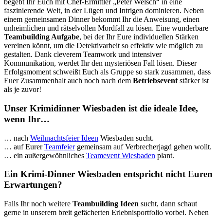
begebt Ihr Euch mit Chef-Ermittler „Peter Welsch“ in eine
faszinierende Welt, in der Lügen und Intrigen dominieren. Neben
einem gemeinsamen Dinner bekommt Ihr die Anweisung, einen
unheimlichen und rätselvollen Mordfall zu lösen. Eine wunderbare
Teambuilding Aufgabe
, bei der Ihr Eure individuellen Stärken
vereinen könnt, um die Detektivarbeit so effektiv wie möglich zu
gestalten. Dank cleverem Teamwork und intensiver
Kommunikation, werdet Ihr den mysteriösen Fall lösen. Dieser
Erfolgsmoment schweißt Euch als Gruppe so stark zusammen, dass
Euer Zusammenhalt auch noch nach dem
Betriebsevent
stärker ist
als je zuvor!
Unser Krimidinner Wiesbaden ist die ideale Idee,
wenn Ihr…
… nach
Weihnachtsfeier Ideen
Wiesbaden sucht.
… auf Eurer
Teamfeier
gemeinsam auf Verbrecherjagd gehen wollt.
… ein außergewöhnliches
Teamevent Wiesbaden
plant.
Ein Krimi-Dinner Wiesbaden entspricht nicht Euren
Erwartungen?
Falls Ihr noch weitere
Teambuilding Ideen
sucht, dann schaut
gerne in unserem breit gefächerten Erlebnisportfolio vorbei. Neben