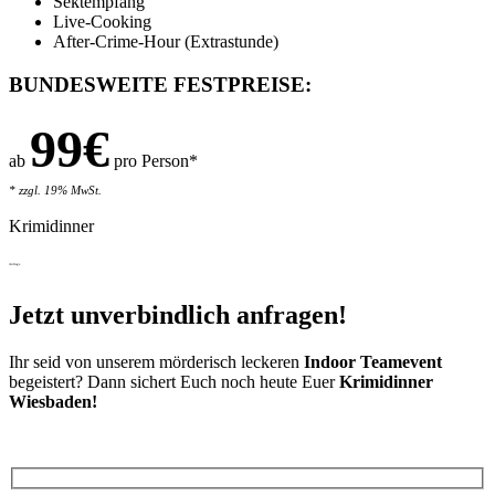
Sektempfang
Live-Cooking
After-Crime-Hour (Extrastunde)
BUNDESWEITE FESTPREISE:
99€
ab
pro Person*
* zzgl. 19% MwSt.
Krimidinner
Anfrage
Jetzt unverbindlich anfragen!
Ihr seid von unserem mörderisch leckeren
Indoor Teamevent
begeistert? Dann sichert Euch noch heute Euer
Krimidinner
Wiesbaden!