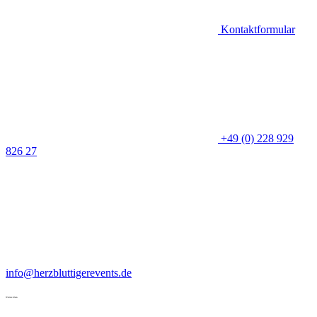
Kontaktformular
+49 (0) 228 929
826 27
info@herzbluttigerevents.de
Weitere Ideen