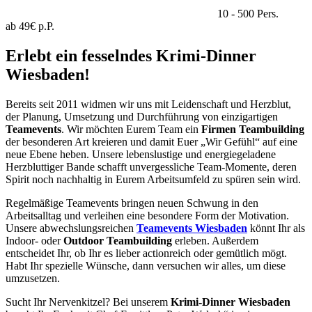
10 - 500 Pers.
ab 49€ p.P.
Erlebt ein fesselndes Krimi-Dinner
Wiesbaden!
Bereits seit 2011 widmen wir uns mit Leidenschaft und Herzblut,
der Planung, Umsetzung und Durchführung von einzigartigen
Teamevents
. Wir möchten Eurem Team ein
Firmen Teambuilding
der besonderen Art kreieren und damit Euer „Wir Gefühl“ auf eine
neue Ebene heben. Unsere lebenslustige und energiegeladene
Herzbluttiger Bande schafft unvergessliche Team-Momente, deren
Spirit noch nachhaltig in Eurem Arbeitsumfeld zu spüren sein wird.
Regelmäßige Teamevents bringen neuen Schwung in den
Arbeitsalltag und verleihen eine besondere Form der Motivation.
Unsere abwechslungsreichen
Teamevents Wiesbaden
könnt Ihr als
Indoor- oder
Outdoor Teambuilding
erleben. Außerdem
entscheidet Ihr, ob Ihr es lieber actionreich oder gemütlich mögt.
Habt Ihr spezielle Wünsche, dann versuchen wir alles, um diese
umzusetzen.
Sucht Ihr Nervenkitzel? Bei unserem
Krimi-Dinner Wiesbaden