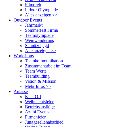
Filmdreh
Indoor Olympiade
Alles anzeigen >>
Outdoor Events
Jahrmarkt
Sommerfest Firma
Teamolympiade
Weinwanderung
Schnitzeljagd
Alle anzeigen >>
Workshops
Teamkommunikation
Zusammenarbeit im Team
Team Werte
Teambuilding
Vision & Mission
Mehr Infos >>
Anlässe
Kick Off
Weihnachtsfeier
Betriebsausflüge
Azubi Events
Firmenfeier
Junggesellenabschied