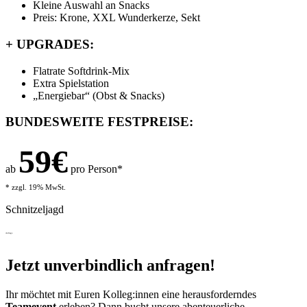
Kleine Auswahl an Snacks
Preis: Krone, XXL Wunderkerze, Sekt
+
UPGRADES:
Flatrate Softdrink-Mix
Extra Spielstation
„Energiebar“ (Obst & Snacks)
BUNDESWEITE FESTPREISE:
59€
ab
pro Person*
* zzgl. 19% MwSt.
Schnitzeljagd
Anfrage
Jetzt unverbindlich anfragen!
Ihr möchtet mit Euren Kolleg:innen eine herausforderndes
Teamevent
erleben? Dann bucht unsere abenteuerliche