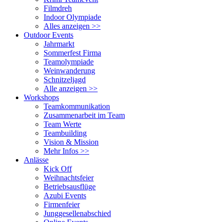
Filmdreh
Indoor Olympiade
Alles anzeigen >>
Outdoor Events
Jahrmarkt
Sommerfest Firma
Teamolympiade
Weinwanderung
Schnitzeljagd
Alle anzeigen >>
Workshops
Teamkommunikation
Zusammenarbeit im Team
Team Werte
Teambuilding
Vision & Mission
Mehr Infos >>
Anlässe
Kick Off
Weihnachtsfeier
Betriebsausflüge
Azubi Events
Firmenfeier
Junggesellenabschied