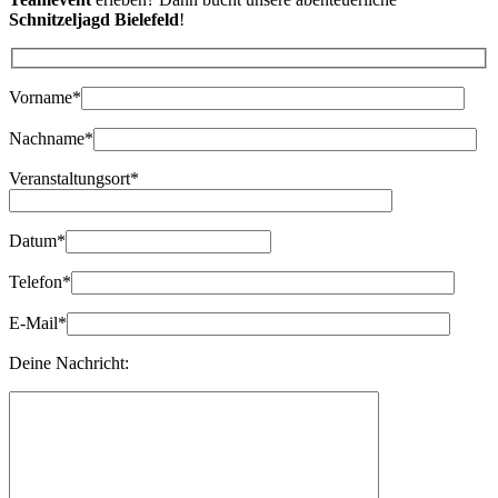
Schnitzeljagd Bielefeld
!
Bitte lasse dieses Feld leer.
Vorname*
Nachname*
Veranstaltungsort*
Datum*
Telefon*
E-Mail*
Deine Nachricht: