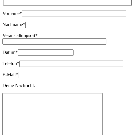
Bitte lasse dieses Feld leer.
Vorname*
Nachname*
Veranstaltungsort*
Datum*
Telefon*
E-Mail*
Deine Nachricht: