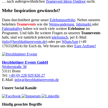
… nach außergewöhnlichen
Teamevent Ideen Outdoor
sucht.
Mehr Inspiration gewünscht?
Dann durchstöbert gerne unser
Erlebnisportfolio
. Neben unseren
beliebten
Teamevents
wie die
Weinwanderung
,
Jahrmarkt
oder
Fahrradrallye
haben wir noch viele weitere
Erlebnisse
im
Programm. Und falls Ihr weitere Fragen zu unseren
Teamevents
habt, sind wir natürlich jederzeit
telefonisch
, per E-Mail
(
info@herzbluttigerevents.de
) oder per
WhatsApp
(+49
1703320824) für Euch da. Wir freuen uns über
Eure Anfrage!
Herzbluttiger Events GmbH
Weiherstraße 38
53111 Bonn
Tel:
+49 (0) 228 929 826 27
E-Mail:
info(at)herzbluttigerevents.de
Unsere Social Kanäle
Häufig gesuchte Begriffe