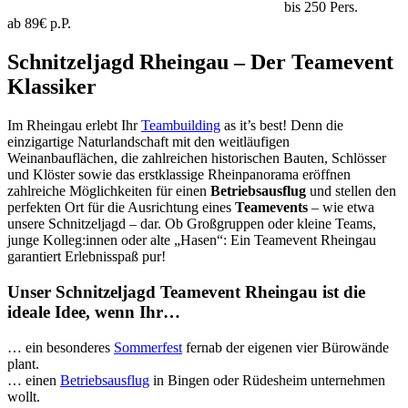
bis 250 Pers.
ab 89€ p.P.
Schnitzeljagd Rheingau – Der Teamevent
Klassiker
Im Rheingau erlebt Ihr
Teambuilding
as it’s best! Denn die
einzigartige Naturlandschaft mit den weitläufigen
Weinanbauflächen, die zahlreichen historischen Bauten, Schlösser
und Klöster sowie das erstklassige Rheinpanorama eröffnen
zahlreiche Möglichkeiten für einen
Betriebsausflug
und stellen den
perfekten Ort für die Ausrichtung eines
Teamevents
– wie etwa
unsere Schnitzeljagd – dar. Ob Großgruppen oder kleine Teams,
junge Kolleg:innen oder alte „Hasen“: Ein Teamevent Rheingau
garantiert Erlebnisspaß pur!
Unser Schnitzeljagd Teamevent Rheingau ist die
ideale Idee, wenn Ihr…
… ein besonderes
Sommerfest
fernab der eigenen vier Bürowände
plant.
… einen
Betriebsausflug
in Bingen oder Rüdesheim unternehmen
wollt.