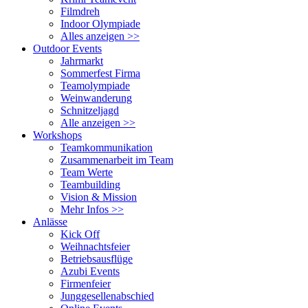
Filmdreh
Indoor Olympiade
Alles anzeigen >>
Outdoor Events
Jahrmarkt
Sommerfest Firma
Teamolympiade
Weinwanderung
Schnitzeljagd
Alle anzeigen >>
Workshops
Teamkommunikation
Zusammenarbeit im Team
Team Werte
Teambuilding
Vision & Mission
Mehr Infos >>
Anlässe
Kick Off
Weihnachtsfeier
Betriebsausflüge
Azubi Events
Firmenfeier
Junggesellenabschied