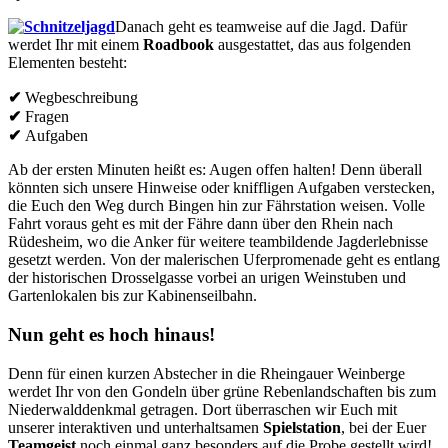
Danach geht es teamweise auf die Jagd. Dafür
werdet Ihr mit einem
Roadbook
ausgestattet, das aus folgenden
Elementen besteht:
✔
Wegbeschreibung
✔
Fragen
✔
Aufgaben
Ab der ersten Minuten heißt es: Augen offen halten! Denn überall
könnten sich unsere Hinweise oder kniffligen Aufgaben verstecken,
die Euch den Weg durch Bingen hin zur Fährstation weisen. Volle
Fahrt voraus geht es mit der Fähre dann über den Rhein nach
Rüdesheim, wo die Anker für weitere teambildende Jagderlebnisse
gesetzt werden. Von der malerischen Uferpromenade geht es entlang
der historischen Drosselgasse vorbei an urigen Weinstuben und
Gartenlokalen bis zur Kabinenseilbahn.
Nun geht es hoch hinaus!
Denn für einen kurzen Abstecher in die Rheingauer Weinberge
werdet Ihr von den Gondeln über grüne Rebenlandschaften bis zum
Niederwalddenkmal getragen. Dort überraschen wir Euch mit
unserer interaktiven und unterhaltsamen
Spielstation
, bei der Euer
Teamgeist
noch einmal ganz besonders auf die Probe gestellt wird!