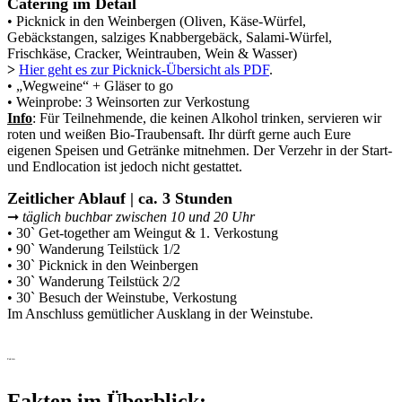
Catering im Detail
• Picknick in den Weinbergen (Oliven, Käse-Würfel,
Gebäckstangen, salziges Knabbergebäck, Salami-Würfel,
Frischkäse, Cracker, Weintrauben, Wein & Wasser)
>
Hier geht es zur Picknick-Übersicht als PDF
.
• „Wegweine“ + Gläser to go
• Weinprobe: 3 Weinsorten zur Verkostung
Info
: Für Teilnehmende, die keinen Alkohol trinken, servieren wir
roten und weißen Bio-Traubensaft. Ihr dürft gerne auch Eure
eigenen Speisen und Getränke mitnehmen. Der Verzehr in der Start-
und Endlocation ist jedoch nicht gestattet.
Zeitlicher Ablauf | ca. 3 Stunden
➞
täglich buchbar zwischen 10 und 20 Uhr
• 30` Get-together am Weingut & 1. Verkostung
• 90` Wanderung Teilstück 1/2
• 30` Picknick in den Weinbergen
• 30` Wanderung Teilstück 2/2
• 30` Besuch der Weinstube, Verkostung
Im Anschluss gemütlicher Ausklang in der Weinstube.
Fakten
Fakten im Überblick: