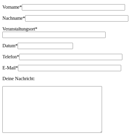
Bitte lasse dieses Feld leer.
Vorname*
Nachname*
Veranstaltungsort*
Datum*
Telefon*
E-Mail*
Deine Nachricht: