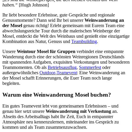
haben.“
[Hugh Johnson]
Ihr liebt besondere Erlebnisse, gute Gespräche und regionale
Genussmomente? Dann seid Ihr bei unserer
Weinwanderung an
der Mosel
genau richtig! Erlebt gemeinsam mit Eurem Team eine
abwechslungsreiche Tour durch die malerischen Weinberge der
Mosel, entdeckt die Welt des Weinbaus und genießt eine einzigartige
Kombination aus Natur, Genuss und
Teambuilding
.
Unsere
Weintour Mosel für Gruppen
verbindet eine entspannte
Wanderung durch eine der schönsten Weinregionen Deutschlands
mit spannenden Aufgaben, exquisiten Verkostungen und besonderen
Teammomenten. Ob als
Betriebsausflug
,
Sommerfest
oder
außergewöhnliches
Outdoor-Teamevent
: Eine Weinwanderung an
der Mosel schafft Erinnerungen, die Euer Team noch lange
begleiten.
Warum eine Weinwanderung Mosel buchen?
Ein gutes Teamevent lebt von gemeinsamen Erlebnissen – und
genau hier setzt unsere
Weinwanderung mit Verkostung
an.
Abseits des Arbeitsalltags habt Ihr Zeit, Euch in entspannter
Atmosphäre neu kennenzulernen, miteinander ins Gespräch zu
kommen und als Team zusammenzuwachsen.