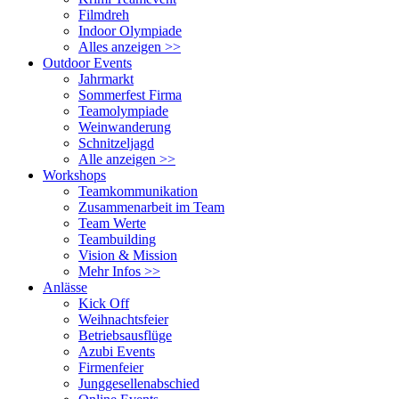
Filmdreh
Indoor Olympiade
Alles anzeigen >>
Outdoor Events
Jahrmarkt
Sommerfest Firma
Teamolympiade
Weinwanderung
Schnitzeljagd
Alle anzeigen >>
Workshops
Teamkommunikation
Zusammenarbeit im Team
Team Werte
Teambuilding
Vision & Mission
Mehr Infos >>
Anlässe
Kick Off
Weihnachtsfeier
Betriebsausflüge
Azubi Events
Firmenfeier
Junggesellenabschied