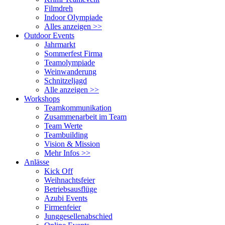
Filmdreh
Indoor Olympiade
Alles anzeigen >>
Outdoor Events
Jahrmarkt
Sommerfest Firma
Teamolympiade
Weinwanderung
Schnitzeljagd
Alle anzeigen >>
Workshops
Teamkommunikation
Zusammenarbeit im Team
Team Werte
Teambuilding
Vision & Mission
Mehr Infos >>
Anlässe
Kick Off
Weihnachtsfeier
Betriebsausflüge
Azubi Events
Firmenfeier
Junggesellenabschied