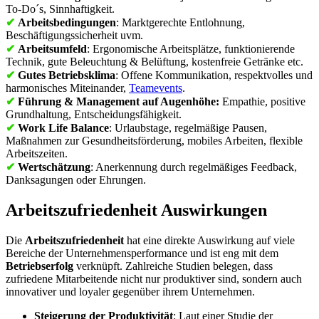
To-Do´s, Sinnhaftigkeit.
✔
Arbeitsbedingungen
: Marktgerechte Entlohnung,
Beschäftigungssicherheit uvm.
✔
Arbeitsumfeld
: Ergonomische Arbeitsplätze, funktionierende
Technik, gute Beleuchtung & Belüftung, kostenfreie Getränke etc.
✔
Gutes Betriebsklima
: Offene Kommunikation, respektvolles und
harmonisches Miteinander,
Teamevents
.
✔
Führung
& Management auf Augenhöhe:
Empathie, positive
Grundhaltung, Entscheidungsfähigkeit.
✔
Work Life Balance
: Urlaubstage, regelmäßige Pausen,
Maßnahmen zur Gesundheitsförderung, mobiles Arbeiten, flexible
Arbeitszeiten.
✔
Wertschätzung
: Anerkennung durch regelmäßiges Feedback,
Danksagungen oder Ehrungen.
Arbeitszufriedenheit Auswirkungen
Die
Arbeitszufriedenheit
hat eine direkte Auswirkung auf viele
Bereiche der Unternehmensperformance und ist eng mit dem
Betriebserfolg
verknüpft. Zahlreiche Studien belegen, dass
zufriedene Mitarbeitende nicht nur produktiver sind, sondern auch
innovativer und loyaler gegenüber ihrem Unternehmen.
Steigerung der Produktivität
: Laut einer Studie der