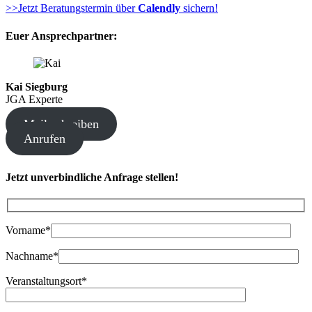
>>Jetzt Beratungstermin über
Calendly
sichern!
Euer Ansprechpartner:
Kai Siegburg
JGA Experte
Mail schreiben
Anrufen
Jetzt unverbindliche Anfrage stellen!
Bitte lasse dieses Feld leer.
Vorname*
Nachname*
Veranstaltungsort*