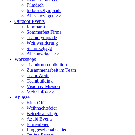
Filmdreh
Indoor Olympiade
Alles anzeigen >>
Outdoor Events
Jahrmarkt
Sommerfest Firma
Teamolympiade
Weinwanderung
Schnitzeljagd
Alle anzeigen >>
Workshops
Teamkommunikation
Zusammenarbeit im Team
Team Werte
Teambuilding
Vision & Mission
Mehr Infos >>
Anlässe
Kick Off
Weihnachtsfeier
Betriebsausflüge
Azubi Events
Firmenfeier
Junggesellenabschied