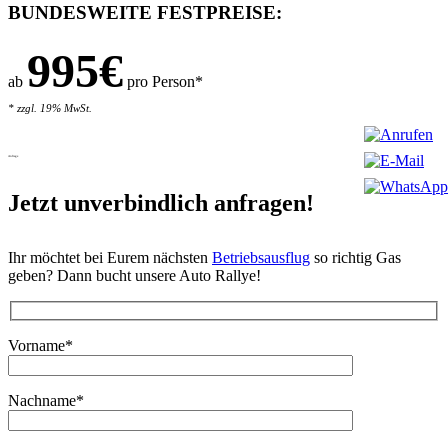
BUNDESWEITE FESTPREISE:
995€
ab
pro Person*
* zzgl. 19% MwSt.
Anfrage
Jetzt unverbindlich anfragen!
Ihr möchtet bei Eurem nächsten
Betriebsausflug
so richtig Gas
geben? Dann bucht unsere Auto Rallye!
Bitte lasse dieses Feld leer.
Vorname*
Nachname*