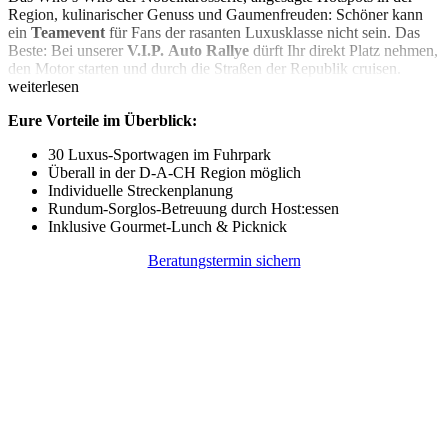
Region, kulinarischer Genuss und Gaumenfreuden: Schöner kann
ein
Teamevent
für Fans der rasanten Luxusklasse nicht sein. Das
Beste: Bei unserer
V.I.P.
Auto Rallye
dürft Ihr direkt Platz nehmen,
den Motor starten und durch die Straßen der Republik cruisen.
weiterlesen
Eure Vorteile im Überblick:
30 Luxus-Sportwagen im Fuhrpark
Überall in der D-A-CH Region möglich
Individuelle Streckenplanung
Rundum-Sorglos-Betreuung durch Host:essen
Inklusive Gourmet-Lunch & Picknick
Beratungstermin sichern