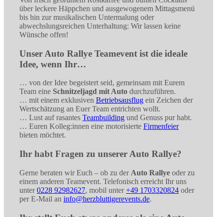
über leckere Häppchen und ausgewogenem Mittagsmenü
bis hin zur musikalischen Untermalung oder
abwechslungsreichen Unterhaltung: Wir lassen keine
Wünsche offen!
Unser Auto Rallye Teamevent ist die ideale
Idee, wenn Ihr…
… von der Idee begeistert seid, gemeinsam mit Eurem
Team eine
Schnitzeljagd mit Auto
durchzuführen.
… mit einem exklusiven
Betriebsausflug
ein Zeichen der
Wertschätzung an Euer Team entrichten wollt.
… Lust auf rasantes
Teambuilding
und Genuss pur habt.
… Euren Kolleg:innen eine motorisierte
Firmenfeier
bieten möchtet.
Ihr habt Fragen zu unserer Auto Rallye?
Gerne beraten wir Euch – ob zu der
Auto Rallye
oder zu
einem anderen Teamevent. Telefonisch erreicht Ihr uns
unter
0228 92982627
, mobil unter
+49 1703320824
oder
per E-Mail an
info@herzbluttigerevents.de
.