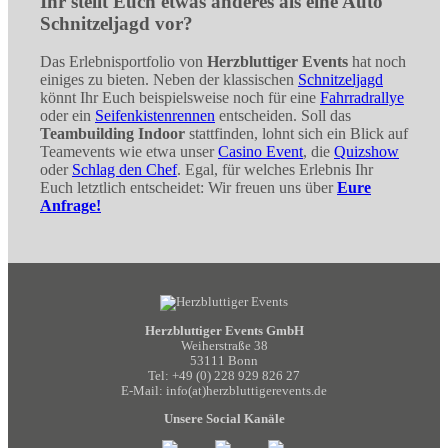
Ihr stellt Euch etwas anderes als eine Auto
Schnitzeljagd vor?
Das Erlebnisportfolio von
Herzbluttiger Events
hat noch
einiges zu bieten. Neben der klassischen
Schnitzeljagd
könnt Ihr Euch beispielsweise noch für eine
Fahrradrallye
oder ein
Seifenkistenrennen
entscheiden. Soll das
Teambuilding Indoor
stattfinden, lohnt sich ein Blick auf
Teamevents wie etwa unser
Casino Event
, die
Quizshow
oder
Schlag den Chef
. Egal, für welches Erlebnis Ihr
Euch letztlich entscheidet: Wir freuen uns über
Eure
Anfrage!
Herzbluttiger Events GmbH
Weiherstraße 38
53111 Bonn
Tel:
+49 (0) 228 929 826 27
E-Mail:
info(at)herzbluttigerevents.de
Unsere Social Kanäle