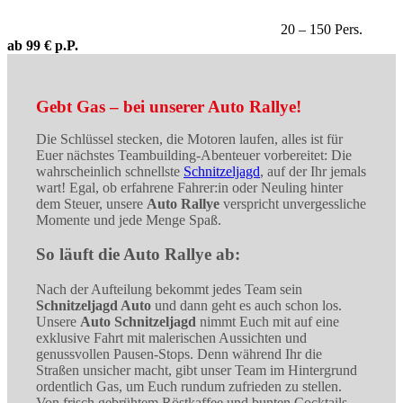
20 – 150 Pers.
ab 99 € p.P.
Gebt Gas – bei unserer Auto Rallye!
Die Schlüssel stecken, die Motoren laufen, alles ist für
Euer nächstes Teambuilding-Abenteuer vorbereitet: Die
wahrscheinlich schnellste
Schnitzeljagd
, auf der Ihr jemals
wart! Egal, ob erfahrene Fahrer:in oder Neuling hinter
dem Steuer, unsere
Auto Rallye
verspricht unvergessliche
Momente und jede Menge Spaß.
So läuft die Auto Rallye ab:
Nach der Aufteilung bekommt jedes Team sein
Schnitzeljagd Auto
und dann geht es auch schon los.
Unsere
Auto Schnitzeljagd
nimmt Euch mit auf eine
exklusive Fahrt mit malerischen Aussichten und
genussvollen Pausen-Stops. Denn während Ihr die
Straßen unsicher macht, gibt unser Team im Hintergrund
ordentlich Gas, um Euch rundum zufrieden zu stellen.
Von frisch gebrühtem Röstkaffee und bunten Cocktails