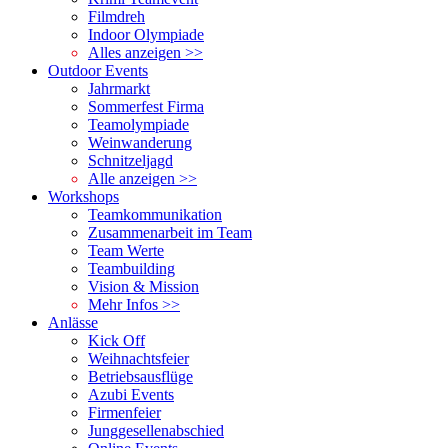
Filmdreh
Indoor Olympiade
Alles anzeigen >>
Outdoor Events
Jahrmarkt
Sommerfest Firma
Teamolympiade
Weinwanderung
Schnitzeljagd
Alle anzeigen >>
Workshops
Teamkommunikation
Zusammenarbeit im Team
Team Werte
Teambuilding
Vision & Mission
Mehr Infos >>
Anlässe
Kick Off
Weihnachtsfeier
Betriebsausflüge
Azubi Events
Firmenfeier
Junggesellenabschied