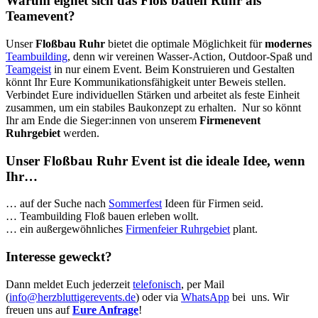
Warum eignet sich das Floß bauen Ruhr als
Teamevent?
Unser
Floßbau Ruhr
bietet die optimale Möglichkeit für
modernes
Teambuilding
, denn wir vereinen Wasser-Action, Outdoor-Spaß und
Teamgeist
in nur einem Event. Beim Konstruieren und Gestalten
könnt Ihr Eure Kommunikationsfähigkeit unter Beweis stellen.
Verbindet Eure individuellen Stärken und arbeitet als feste Einheit
zusammen, um ein stabiles Baukonzept zu erhalten. Nur so könnt
Ihr am Ende die Sieger:innen von unserem
Firmenevent
Ruhrgebiet
werden.
Unser Floßbau Ruhr Event ist die ideale Idee, wenn
Ihr…
… auf der Suche nach
Sommerfest
Ideen für Firmen seid.
… Teambuilding Floß bauen erleben wollt.
… ein außergewöhnliches
Firmenfeier Ruhrgebiet
plant.
Interesse geweckt?
Dann meldet Euch jederzeit
telefonisch
, per Mail
(
info@herzbluttigerevents.de
) oder via
WhatsApp
bei uns. Wir
freuen uns auf
Eure Anfrage
!