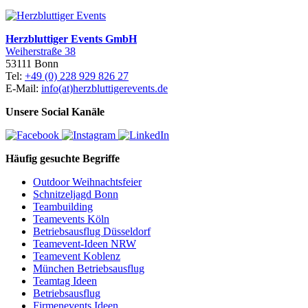
Herzbluttiger Events GmbH
Weiherstraße 38
53111 Bonn
Tel:
+49 (0) 228 929 826 27
E-Mail:
info(at)herzbluttigerevents.de
Unsere Social Kanäle
Häufig gesuchte Begriffe
Outdoor Weihnachtsfeier
Schnitzeljagd Bonn
Teambuilding
Teamevents Köln
Betriebsausflug Düsseldorf
Teamevent-Ideen NRW
Teamevent Koblenz
München Betriebsausflug
Teamtag Ideen
Betriebsausflug
Firmenevents Ideen