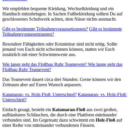
Wir empfehlen bequeme Kleidung, Wechselkleidung und ein
Handtuch mitzubringen. In Sachen Fußbekleidung solltest Du auf
geschlossenes Schuhwerk achten, dem Nässe nichts ausmacht.
Gibt es bestimmte Teilnahmevoraussetzungen?
Gibt es bestimmte
Teilnahmevoraussetzungen?
Besondere Fähigkeiten oder Kenntnisse sind nicht nötig. Sollte
jemand von Euch nicht schwimmen können, statten wir Euch
zusätzlich mit einer Schwimmweste aus.
Wie lange geht das Floßbau Ruhr Teamevent?
Wie lange geht das
Floßbau Ruhr Teamevent?
Das Teamevent dauert circa drei Stunden. Gerne können wir den
Zeitraum aber auf Euren Wunsch anpassen.
Katamaran- vs. Holz-Floß: Unterschied?
Katamaran- vs. Holz-Floß:
Unterschied?
Einfach gesagt, besteht ein
Katamaran-Floß
aus zwei großen,
aufblasbaren Schläuchen, die durch eine Plattform miteinander
verbunden sind. Im Gegensatz dazu schwimmt ein
Holz-Floß
auf
einer Reihe von miteinander verbundenen Fässern.