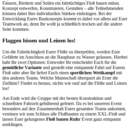
Fässern, Brettern und Seilen ein fahrtüchtiges Floß bauen müsst.
Konzept entwerfen, Konstruieren, Gestalten – alle Teilnehmenden
können dabei Ihre individuellen Stärken einbringen. Bei der
Entwicklung Eures Baukonzepts kommt es dabei vor allem auf Euer
Teamwork an, denn Ihr wollt ja schließlich trocken auf die andere
Seite kommen.
Flaggen hissen und Leinen los!
Um die Fahrtüchtigkeit Eurer Flöße zu überprüfen, werden Eure
Gefährte im Anschluss an die Bauphase zu Wasser gelassen. Hierbei
habt Ihr zwei Optionen: Entweder Ihr entscheidet Euch für die
gemütliche Variante
und genießt eine entspannte Fahrt auf Eurem
Floß oder aber Ihr liefert Euch einen
sportlichen Wettkampf
mit
den anderen Teams. Welche Mannschaft überquert als Erste die
Ziellinie? Findet es heraus, nichts wie rauf auf die Flöße und Leinen
los!
Am Ende wird die Gruppe mit der besten Konstruktion und
schnellsten Fahrzeit gebührend gefeiert. Da es bei unserem Event
besonders auf den Zusammenhalt Eures gesamten Teams ankommt,
vereinen wir zum Schluss alle Floßbauten zu einem XXL-Floß und
lassen Euer gelungenes
Floß bauen Ruhr
Event ganz entspannt
ausklingen.