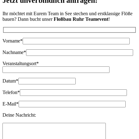
Jetzt unverbindlich anfragen!
Ihr möchtet mit Eurem Team in See stechen und erstklassige Flöße
bauen? Dann bucht unser
Floßbau Ruhr Teamevent
!
Bitte lasse dieses Feld leer.
Vorname*
Nachname*
Veranstaltungsort*
Datum*
Telefon*
E-Mail*
Deine Nachricht: