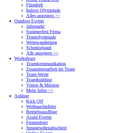
Filmdreh
Indoor Olympiade
Alles anzeigen >>
Outdoor Events
Jahrmarkt
Sommerfest Firma
Teamolympiade
Weinwanderung
Schnitzeljagd
Alle anzeigen >>
Workshops
Teamkommunikation
Zusammenarbeit im Team
Team Werte
Teambuilding
Vision & Mission
Mehr Infos >>
Anlässe
Kick Off
Weihnachtsfeier
Betriebsausflüge
Azubi Events
Firmenfeier
Junggesellenabschied