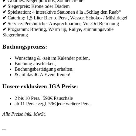
✔
Goodies: Regenponchos, Sonnencreme
✔
Siegerpreis: Krone oder Diadem
✔
Spielstation: 4 interaktive Stationen à la „Schlag den Raab“
✔
Catering: 1,5 Liter Bier p. Pers., Wasser, Schoko- / Müsliriegel
✔
Service: Persönlicher Ansprechpartner, Vor-Ort Betreuung
✔
Programm: Briefing, Warm-up, Rallye, stimmungsvolle
Siegerehrung
Buchungsprozess:
Wunschtag & -zeit im Kalender prüfen,
Buchung abschicken,
Buchungsbestätigung erhalten,
& auf das JGA Event freuen!
Unsere exklusiven JGA Preise:
2 bis 10 Pers.: 590€ Pauschale
ab 11 Pers.: zzgl. 59€ jede weitere Pers.
Alle Preise inkl. MwSt.
Buchung