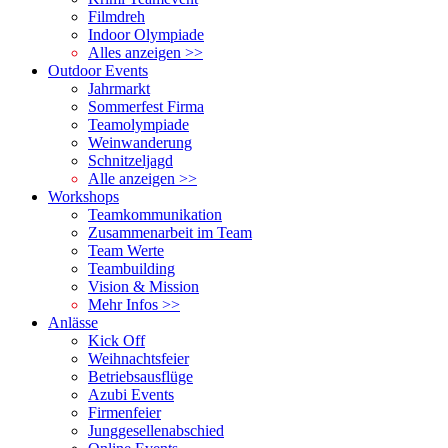
Filmdreh
Indoor Olympiade
Alles anzeigen >>
Outdoor Events
Jahrmarkt
Sommerfest Firma
Teamolympiade
Weinwanderung
Schnitzeljagd
Alle anzeigen >>
Workshops
Teamkommunikation
Zusammenarbeit im Team
Team Werte
Teambuilding
Vision & Mission
Mehr Infos >>
Anlässe
Kick Off
Weihnachtsfeier
Betriebsausflüge
Azubi Events
Firmenfeier
Junggesellenabschied