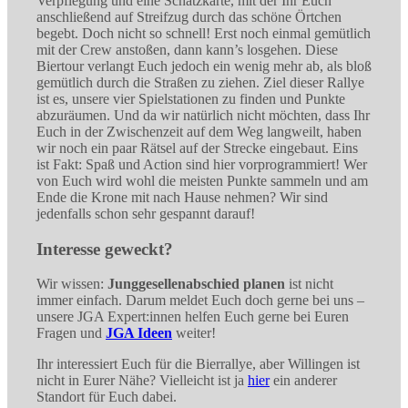
Verpflegung und eine Schatzkarte, mit der Ihr Euch
anschließend auf Streifzug durch das schöne Örtchen
begebt. Doch nicht so schnell! Erst noch einmal gemütlich
mit der Crew anstoßen, dann kann’s losgehen. Diese
Biertour verlangt Euch jedoch ein wenig mehr ab, als bloß
gemütlich durch die Straßen zu ziehen. Ziel dieser Rallye
ist es, unsere vier Spielstationen zu finden und Punkte
abzuräumen. Und da wir natürlich nicht möchten, dass Ihr
Euch in der Zwischenzeit auf dem Weg langweilt, haben
wir noch ein paar Rätsel auf der Strecke eingebaut. Eins
ist Fakt: Spaß und Action sind hier vorprogrammiert! Wer
von Euch wird wohl die meisten Punkte sammeln und am
Ende die Krone mit nach Hause nehmen? Wir sind
jedenfalls schon sehr gespannt darauf!
Interesse geweckt?
Wir wissen:
Junggesellenabschied planen
ist nicht
immer einfach. Darum meldet Euch doch gerne bei uns –
unsere JGA Expert:innen helfen Euch gerne bei Euren
Fragen und
JGA Ideen
weiter!
Ihr interessiert Euch für die Bierrallye, aber Willingen ist
nicht in Eurer Nähe? Vielleicht ist ja
hier
ein anderer
Standort für Euch dabei.