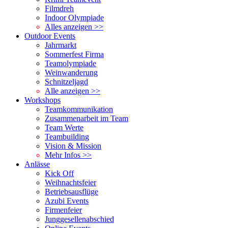
Filmdreh
Indoor Olympiade
Alles anzeigen >>
Outdoor Events
Jahrmarkt
Sommerfest Firma
Teamolympiade
Weinwanderung
Schnitzeljagd
Alle anzeigen >>
Workshops
Teamkommunikation
Zusammenarbeit im Team
Team Werte
Teambuilding
Vision & Mission
Mehr Infos >>
Anlässe
Kick Off
Weihnachtsfeier
Betriebsausflüge
Azubi Events
Firmenfeier
Junggesellenabschied