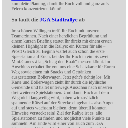
komplette Planung, damit Ihr Euch voll und ganz aufs
Feiern konzentrieren könnt!
So läuft die
JGA Stadtrallye
ab
Im schönen Willingen trefft Ihr Euch mit unseren
Teamer:innen. Nach einer herzlichen Begrüßung und
einem kurzen Briefing startet Ihr direkt mit einem ersten
kleinen Highlight in die Rallye: ein Kurzer für alle –
Prost! Gleich zu Beginn wartet auch schon die erste
Spielstation auf Euch, bei der Ihr Euch in ein bis zwei
Mini-Games à la „Schlag den Raab“ messen könnt. Im
Anschluss erhaltet Ihr von uns eine Schatzkarte für Euren
Weg sowie einen mit Snacks und Getränken
ausgestatteten Bollerwagen. Jetzt geht’s richtig los: Mit
Karte und Bollerwagen zieht Ihr durch die idyllische
Gemeinde und haltet unterwegs Ausschau nach unseren
drei weiteren Spielstationen. Und damit Euch auf dem
Weg nicht langweilig wird, haben wir zusätzlich
spannende Rätsel auf der Strecke eingebaut – also Augen
auf und stets wachsam bleiben, denn überall könnten
Hinweise versteckt sein! Ziel der Rallye ist es, alle
Spielstationen zu finden und möglichst viele Punkte zu
sammeln. Am Ende wird einer von Euch zum JGA-