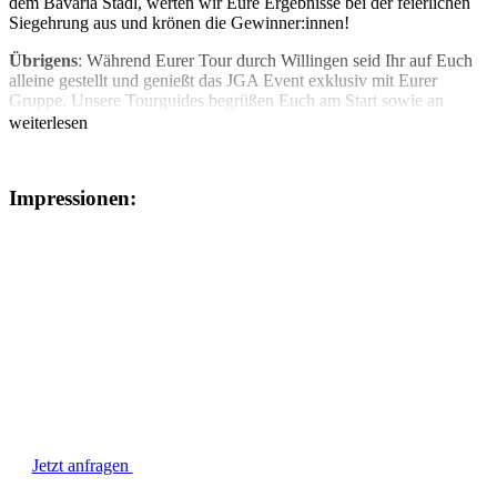
dem Bavaria Stadl, werten wir Eure Ergebnisse bei der feierlichen
Siegehrung aus und krönen die Gewinner:innen!
Übrigens
: Während Eurer Tour durch Willingen seid Ihr auf Euch
alleine gestellt und genießt das JGA Event exklusiv mit Eurer
Gruppe. Unsere Tourguides begrüßen Euch am Start sowie an
unseren Spielstationen.
weiterlesen
Impressionen:
Jetzt anfragen