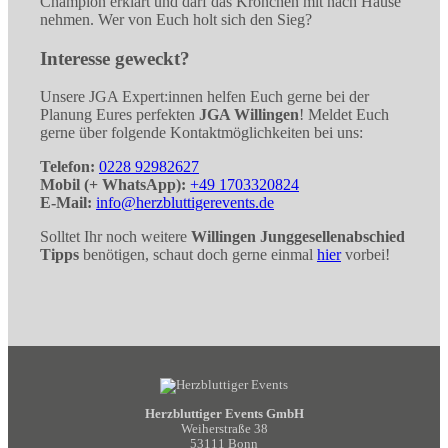
Champion erklärt und darf das Krönchen mit nach Hause
nehmen. Wer von Euch holt sich den Sieg?
Interesse geweckt?
Unsere JGA Expert:innen helfen Euch gerne bei der
Planung Eures perfekten
JGA Willingen
! Meldet Euch
gerne über folgende Kontaktmöglichkeiten bei uns:
Telefon:
0228 92982627
Mobil (+ WhatsApp):
+49 1703320824
E-Mail:
info@herzbluttigerevents.de
Solltet Ihr noch weitere
Willingen Junggesellenabschied
Tipps
benötigen, schaut doch gerne einmal
hier
vorbei!
Herzbluttiger Events GmbH
Weiherstraße 38
53111 Bonn