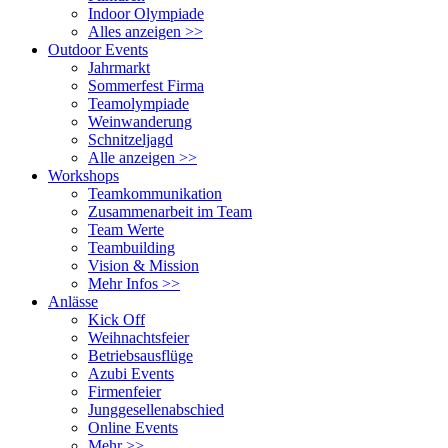
Indoor Olympiade
Alles anzeigen >>
Outdoor Events
Jahrmarkt
Sommerfest Firma
Teamolympiade
Weinwanderung
Schnitzeljagd
Alle anzeigen >>
Workshops
Teamkommunikation
Zusammenarbeit im Team
Team Werte
Teambuilding
Vision & Mission
Mehr Infos >>
Anlässe
Kick Off
Weihnachtsfeier
Betriebsausflüge
Azubi Events
Firmenfeier
Junggesellenabschied
Online Events
Mehr >>