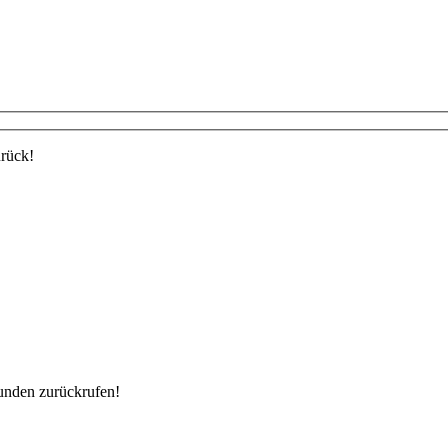
urück!
unden zurückrufen!