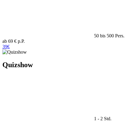
50 bis 500 Pers.
ab 69 € p.P.
39€
Quizshow
1 - 2 Std.