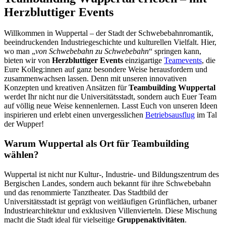
Herzbluttiger Events
Willkommen in Wuppertal – der Stadt der Schwebebahnromantik,
beeindruckenden Industriegeschichte und kulturellen Vielfalt. Hier,
wo man „
von Schwebebahn zu Schwebebahn
“ springen kann,
bieten wir von
Herzbluttiger Events
einzigartige
Teamevents
, die
Eure Kolleg:innen auf ganz besondere Weise herausfordern und
zusammenwachsen lassen. Denn mit unseren innovativen
Konzepten und kreativen Ansätzen für
Teambuilding Wuppertal
werdet Ihr nicht nur die Universitätsstadt, sondern auch Euer Team
auf völlig neue Weise kennenlernen. Lasst Euch von unseren Ideen
inspirieren und erlebt einen unvergesslichen
Betriebsausflug
im Tal
der Wupper!
Warum Wuppertal als Ort für Teambuilding
wählen?
Wuppertal ist nicht nur Kultur-, Industrie- und Bildungszentrum des
Bergischen Landes, sondern auch bekannt für ihre Schwebebahn
und das renommierte Tanztheater. Das Stadtbild der
Universitätsstadt ist geprägt von weitläufigen Grünflächen, urbaner
Industriearchitektur und exklusiven Villenvierteln. Diese Mischung
macht die Stadt ideal für vielseitige
Gruppenaktivitäten
.