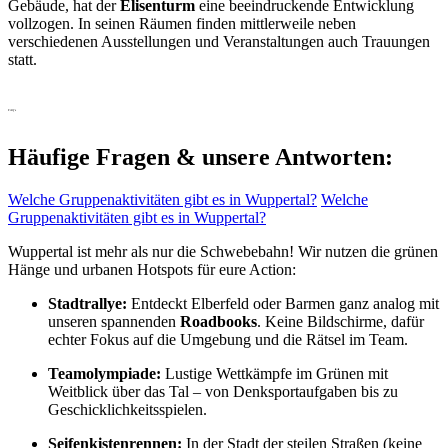
Gebäude, hat der
Elisenturm
eine beeindruckende Entwicklung
vollzogen. In seinen Räumen finden mittlerweile neben
verschiedenen Ausstellungen und Veranstaltungen auch Trauungen
statt.
FAQ's
Häufige Fragen & unsere Antworten:
Welche Gruppenaktivitäten gibt es in Wuppertal?
Welche
Gruppenaktivitäten gibt es in Wuppertal?
Wuppertal ist mehr als nur die Schwebebahn! Wir nutzen die grünen
Hänge und urbanen Hotspots für eure Action:
Stadtrallye:
Entdeckt Elberfeld oder Barmen ganz analog mit
unseren spannenden
Roadbooks
. Keine Bildschirme, dafür
echter Fokus auf die Umgebung und die Rätsel im Team.
Teamolympiade:
Lustige Wettkämpfe im Grünen mit
Weitblick über das Tal – von Denksportaufgaben bis zu
Geschicklichkeitsspielen.
Seifenkistenrennen:
In der Stadt der steilen Straßen (keine