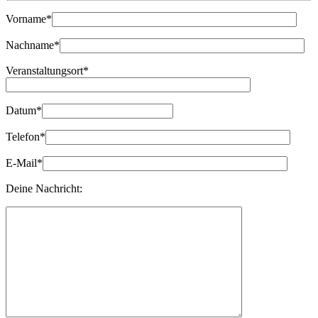
Bitte lasse dieses Feld leer.
Vorname*
Nachname*
Veranstaltungsort*
Datum*
Telefon*
E-Mail*
Deine Nachricht: