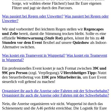
Sorge, wir wählen ebene Flächen!) baut Ihr Eure eigenen
Flitzer und jagt sie durch den Parcours.
Was passiert bei Regen oder Unwetter?
Was passiert bei Regen oder
Unwetter?
Wir sind vorbereitet! Bei leichtem Regen stellen wir
Regencapes
und Zelte
bereit, damit die Stimmung trocken bleibt. Sollte es eine
offizielle
Wetterwarnung (Stufe Rot)
geben, könnt ihr bis zu
48
Stunden vor dem Event
flexibel auf unsere
Quizshow
als Indoor-
Alternative switchen.
Was kostet ein Teamevent in Wuppertal?
Was kostet ein Teamevent
in Wuppertal?
Ein professionelles Event kostet je nach Format zwischen
39€ und
99€ pro Person
(zzgl. Verpflegung).💡
Herzbluttiger-Tipp:
Nutzt
den Steuerfreibetrag von
110€ pro Mitarbeiter:in
, um Euer Event
steuerlich voll geltend zu machen!
Organisiert ihr auch die Anreise oder Fahrten mit der Schwebebahn?
Organisiert ihr auch die Anreise oder Fahrten mit der Schwebebahn?
Nein, die Anreise organisieren wir nicht. Wuppertal ist durch das
Schienennetz und die A46 perfekt erreichbar. Die Logistik für Eure