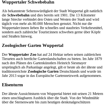
Wuppertaler Schwebebahn
Als bekannteste Sehenswürdigkeit der Stadt Wuppertal gilt natürlich
die
Schwebebahn
und dies bereits seit 1901. Die 13 Kilometer
lange Strecke verbindet den Osten und Westen der Stadt und wird
täglich von mehr als 80.000 Menschen genutzt. Nicht nur die
Wuppertaler:innen lieben Ihr schnelles und staufreies Verkehrsmittel,
sondern auch zahlreiche Tourist:innen schweben gerne über Köpfe
und Straßen hinweg.
Zoologischer Garten Wuppertal
Der
Wuppertaler Zoo
hat auf 24 Hektar neben seinen zahlreichen
Tierarten auch herrliche Gartenlandschaften zu bieten. Im Jahr 1879
nach den Plänen des Gartenkünstlers Heinrich Siesmayer
ursprünglich als Parkanlage angelegt, gilt er heute als der älteste und
traditionsreichste
Zoologische Garten
Deutschlands und wurde im
Jahr 2013 sogar in das Europäische Gartennetzwerk aufgenommen.
Elisenturm
Der älteste Aussichtsturm von Wuppertal bietet mit seinen 21 Metern
einen unschlagbaren Ausblick über die Stadt. Von der Windmühle
über die Sternenwarte bis zum heutigen denkmalgeschützen