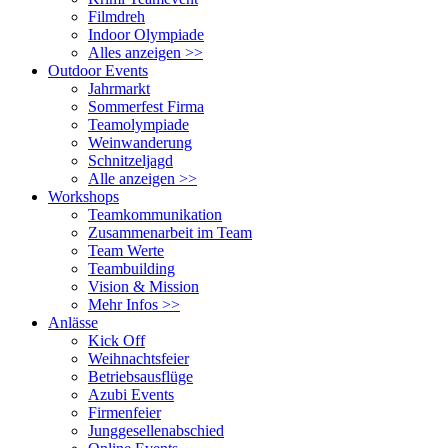
Filmdreh
Indoor Olympiade
Alles anzeigen >>
Outdoor Events
Jahrmarkt
Sommerfest Firma
Teamolympiade
Weinwanderung
Schnitzeljagd
Alle anzeigen >>
Workshops
Teamkommunikation
Zusammenarbeit im Team
Team Werte
Teambuilding
Vision & Mission
Mehr Infos >>
Anlässe
Kick Off
Weihnachtsfeier
Betriebsausflüge
Azubi Events
Firmenfeier
Junggesellenabschied