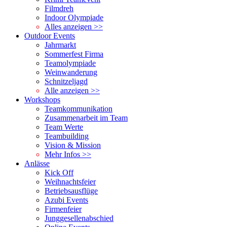
Filmdreh
Indoor Olympiade
Alles anzeigen >>
Outdoor Events
Jahrmarkt
Sommerfest Firma
Teamolympiade
Weinwanderung
Schnitzeljagd
Alle anzeigen >>
Workshops
Teamkommunikation
Zusammenarbeit im Team
Team Werte
Teambuilding
Vision & Mission
Mehr Infos >>
Anlässe
Kick Off
Weihnachtsfeier
Betriebsausflüge
Azubi Events
Firmenfeier
Junggesellenabschied