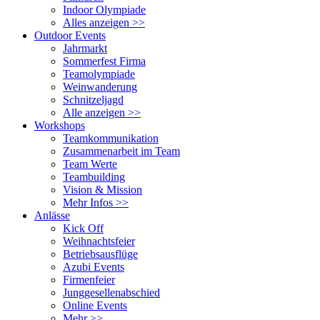
Indoor Olympiade
Alles anzeigen >>
Outdoor Events
Jahrmarkt
Sommerfest Firma
Teamolympiade
Weinwanderung
Schnitzeljagd
Alle anzeigen >>
Workshops
Teamkommunikation
Zusammenarbeit im Team
Team Werte
Teambuilding
Vision & Mission
Mehr Infos >>
Anlässe
Kick Off
Weihnachtsfeier
Betriebsausflüge
Azubi Events
Firmenfeier
Junggesellenabschied
Online Events
Mehr >>