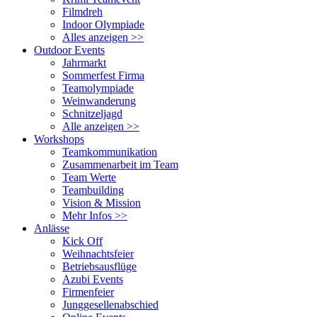
Filmdreh
Indoor Olympiade
Alles anzeigen >>
Outdoor Events
Jahrmarkt
Sommerfest Firma
Teamolympiade
Weinwanderung
Schnitzeljagd
Alle anzeigen >>
Workshops
Teamkommunikation
Zusammenarbeit im Team
Team Werte
Teambuilding
Vision & Mission
Mehr Infos >>
Anlässe
Kick Off
Weihnachtsfeier
Betriebsausflüge
Azubi Events
Firmenfeier
Junggesellenabschied