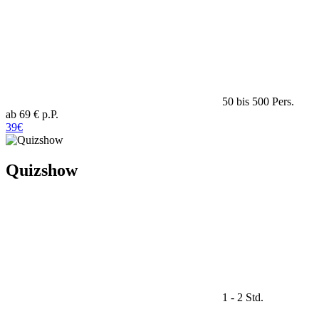
50 bis 500 Pers.
ab 69 € p.P.
39€
Quizshow
1 - 2 Std.