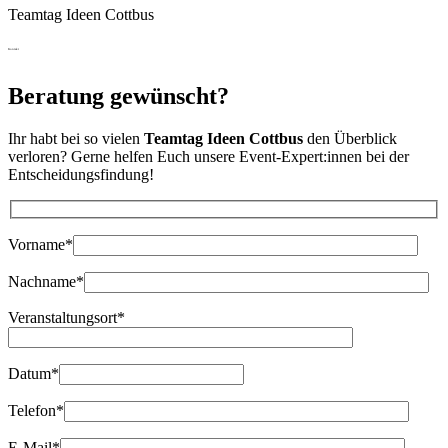
Teamtag Ideen Cottbus
Kontakt
Beratung gewünscht?
Ihr habt bei so vielen
Teamtag Ideen Cottbus
den Überblick
verloren? Gerne helfen Euch unsere Event-Expert:innen bei der
Entscheidungsfindung!
Bitte lasse dieses Feld leer.
Vorname*
Nachname*
Veranstaltungsort*
Datum*
Telefon*
E-Mail*