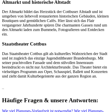
Altmarkt und historische Altstadt
Der Altmarkt bildet das Herzstück der Cottbuser Altstadt und ist
umgeben von liebevoll restaurierten historischen Gebäuden, kleinen
Boutiquen und gemütlichen Cafés. Hier lässt sich das Flair
vergangener Jahrhunderte spüren Die charmanten Gassen rund um
den Altmarkt laden zum Bummeln, Fotografieren und Entdecken
ein.
Staatstheater Cottbus
Das Staatstheater Cottbus gilt als kulturelles Wahrzeichen der Stadt
und ist zugleich das einzige Jugendstiltheater Brandenburgs. Mit
seiner prachtvollen Fassade und dem stilvollen Innenraum
beeindruckt es nicht nur Architekturfreunde. Das Theater bietet ein
vielseitiges Programm aus Oper, Schauspiel, Ballett und Konzerten
und zieht damit Kulturbegeisterte aus der ganzen Region an.
FAQ's
Häufige Fragen & unsere Antworten:
Wie viel Planungs-Vorlaufzeit ist notwendig?
Wie viel Planungs-