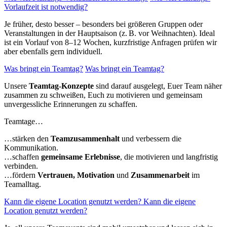
Vorlaufzeit ist notwendig?
Je früher, desto besser – besonders bei größeren Gruppen oder
Veranstaltungen in der Hauptsaison (z. B. vor Weihnachten). Ideal
ist ein Vorlauf von 8–12 Wochen, kurzfristige Anfragen prüfen wir
aber ebenfalls gern individuell.
Was bringt ein Teamtag?
Was bringt ein Teamtag?
Unsere
Teamtag-Konzepte
sind darauf ausgelegt, Euer Team näher
zusammen zu schweißen, Euch zu motivieren und gemeinsam
unvergessliche Erinnerungen zu schaffen.
Teamtage…
…stärken den
Teamzusammenhalt
und verbessern die
Kommunikation.
…schaffen
gemeinsame Erlebnisse
, die motivieren und langfristig
verbinden.
…fördern
Vertrauen, Motivation
und
Zusammenarbeit
im
Teamalltag.
Kann die eigene Location genutzt werden?
Kann die eigene
Location genutzt werden?