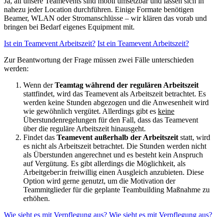
Ja, all unsere Teamevents sind mobil umsetzbar und lassen sich in
nahezu jeder Location durchführen. Einige Formate benötigen
Beamer, WLAN oder Stromanschlüsse – wir klären das vorab und
bringen bei Bedarf eigenes Equipment mit.
Ist ein Teamevent Arbeitszeit?
Ist ein Teamevent Arbeitszeit?
Zur Beantwortung der Frage müssen zwei Fälle unterschieden
werden:
Wenn der
Teamtag während der regulären Arbeitszeit
stattfindet, wird das Teamevent als Arbeitszeit betrachtet. Es
werden keine Stunden abgezogen und die Anwesenheit wird
wie gewöhnlich vergütet. Allerdings gibt es
keine
Überstundenregelungen für den Fall, dass das Teamevent
über die reguläre Arbeitszeit hinausgeht.
Findet das
Teamevent außerhalb der Arbeitszeit
statt, wird
es nicht als Arbeitszeit betrachtet. Die Stunden werden nicht
als Überstunden angerechnet und es besteht kein Anspruch
auf Vergütung. Es gibt allerdings die Möglichkeit, als
Arbeitgeber:in freiwillig einen Ausgleich anzubieten. Diese
Option wird gerne genutzt, um die Motivation der
Teammitglieder für die geplante Teambuilding Maßnahme zu
erhöhen.
Wie sieht es mit Verpflegung aus?
Wie sieht es mit Verpflegung aus?