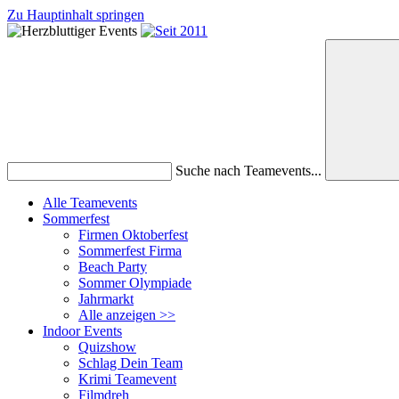
Zu Hauptinhalt springen
Suche nach Teamevents...
Alle Teamevents
Sommerfest
Firmen Oktoberfest
Sommerfest Firma
Beach Party
Sommer Olympiade
Jahrmarkt
Alle anzeigen >>
Indoor Events
Quizshow
Schlag Dein Team
Krimi Teamevent
Filmdreh