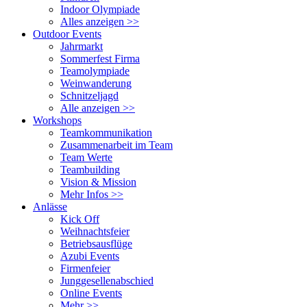
Indoor Olympiade
Alles anzeigen >>
Outdoor Events
Jahrmarkt
Sommerfest Firma
Teamolympiade
Weinwanderung
Schnitzeljagd
Alle anzeigen >>
Workshops
Teamkommunikation
Zusammenarbeit im Team
Team Werte
Teambuilding
Vision & Mission
Mehr Infos >>
Anlässe
Kick Off
Weihnachtsfeier
Betriebsausflüge
Azubi Events
Firmenfeier
Junggesellenabschied
Online Events
Mehr >>