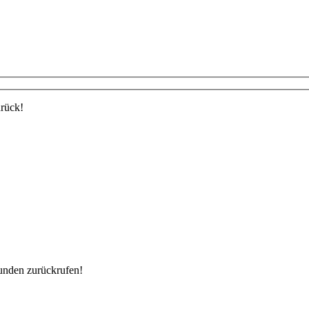
urück!
unden zurückrufen!