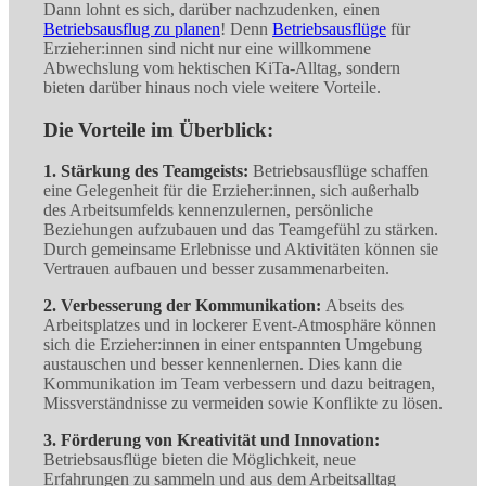
Dann lohnt es sich, darüber nachzudenken, einen
telefonisch
, per E-Mail (
info@herzbluttigerevents.de
) oder
Betriebsausflug zu planen
! Denn
Betriebsausflüge
für
via
WhatsApp
zur Verfügung.
Erzieher:innen sind nicht nur eine willkommene
Abwechslung vom hektischen KiTa-Alltag, sondern
bieten darüber hinaus noch viele weitere Vorteile.
Die Vorteile im Überblick:
1. Stärkung des Teamgeists:
Betriebsausflüge schaffen
eine Gelegenheit für die Erzieher:innen, sich außerhalb
des Arbeitsumfelds kennenzulernen, persönliche
Beziehungen aufzubauen und das Teamgefühl zu stärken.
Durch gemeinsame Erlebnisse und Aktivitäten können sie
Vertrauen aufbauen und besser zusammenarbeiten.
2. Verbesserung der Kommunikation:
Abseits des
Arbeitsplatzes und in lockerer Event-Atmosphäre können
sich die Erzieher:innen in einer entspannten Umgebung
austauschen und besser kennenlernen. Dies kann die
Kommunikation im Team verbessern und dazu beitragen,
Missverständnisse zu vermeiden sowie Konflikte zu lösen.
3. Förderung von Kreativität und Innovation:
Betriebsausflüge bieten die Möglichkeit, neue
Erfahrungen zu sammeln und aus dem Arbeitsalltag