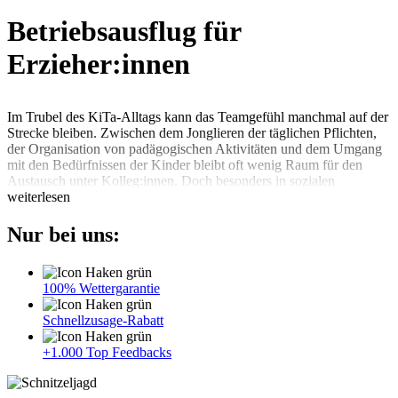
Betriebsausflug für
Erzieher:innen
Im Trubel des KiTa-Alltags kann das Teamgefühl manchmal auf der
Strecke bleiben. Zwischen dem Jonglieren der täglichen Pflichten,
der Organisation von padägogischen Aktivitäten und dem Umgang
mit den Bedürfnissen der Kinder bleibt oft wenig Raum für den
Austausch unter Kolleg:innen. Doch besonders in sozialen
Berufsfeldern, die auf einer vertrauensvollen Zusammenarbeit
weiterlesen
basieren, ist ein starkes Team unabdingbar. Mit einem
Betriebsausflug
fördert Ihr das Wir Gefühl und verbessert
Nur bei uns:
nachhaltig das Arbeitsklima. Denn durch die gemeinsame
Erlebniszeit können sich die Erzieher:innen fernab des beruflichen
Kontextes besser kennenlernen und neue Erfahrungen teilen. Doch
100% Wettergarantie
was gibt es für Ideen? Wir liefern Euch ein wenig Inspiration!
Schnellzusage-Rabatt
Unsere Ideen im Überblick
+1.000 Top Feedbacks
•
Naturverbundene Erlebnisse
: Ein Tag in der Natur kann wahre
Wunder bewirken. Warum also nicht einen Ausflug in einen