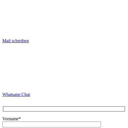
Mail schreiben
Whatsapp Chat
Bitte lasse dieses Feld leer.
Vorname*