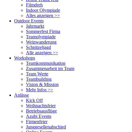
Filmdreh
Indoor Olympiade
Alles anzeigen >>
Outdoor Events
Jahrmarkt
Sommerfest Firma
Teamolympiade
Weinwanderung
Schnitzeljagd
Alle anzeigen >>
Workshops
Teamkommunikation
Zusammenarbeit im Team
Team Werte
Teambuilding
Vision & Mission
Mehr Infos >>
Anlässe
Kick Off
Weihnachtsfeier
Betriebsausflüge
Azubi Events
Firmenfeier
Junggesellenabschied