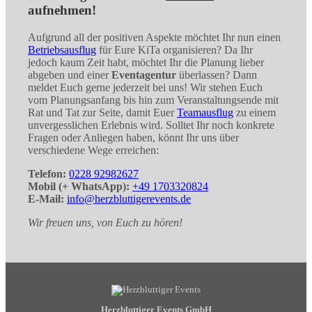
aufnehmen!
Aufgrund all der positiven Aspekte möchtet Ihr nun einen
Betriebsausflug
für Eure KiTa organisieren? Da Ihr
jedoch kaum Zeit habt, möchtet Ihr die Planung lieber
abgeben und einer
Eventagentur
überlassen? Dann
meldet Euch gerne jederzeit bei uns! Wir stehen Euch
vom Planungsanfang bis hin zum Veranstaltungsende mit
Rat und Tat zur Seite, damit Euer
Teamausflug
zu einem
unvergesslichen Erlebnis wird. Solltet Ihr noch konkrete
Fragen oder Anliegen haben, könnt Ihr uns über
verschiedene Wege erreichen:
Telefon:
0228 92982627
Mobil (+ WhatsApp):
+49 1703320824
E-Mail:
info@herzbluttigerevents.de
Wir freuen uns, von Euch zu hören!
Herzbluttiger Events GmbH